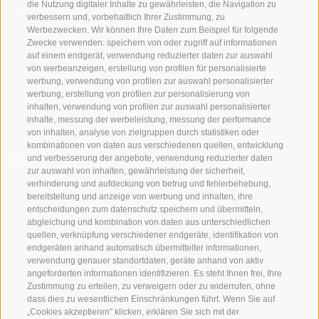
die Nutzung digitaler Inhalte zu gewährleisten, die Navigation zu
info@gsieser-tal.com
verbessern und, vorbehaltlich Ihrer Zustimmung, zu
+39 0474 978 436
Werbezwecken. Wir können Ihre Daten zum Beispiel für folgende
Zwecke verwenden: speichern von oder zugriff auf informationen
auf einem endgerät, verwendung reduzierter daten zur auswahl
von werbeanzeigen, erstellung von profilen für personalisierte
Tourismusgenossenschaft Gsiesertal - Welsberg - Taisten in
werbung, verwendung von profilen zur auswahl personalisierter
Südtirol
werbung, erstellung von profilen zur personalisierung von
St. Martin 10a
I-39030 Gsiesertal
inhalten, verwendung von profilen zur auswahl personalisierter
inhalte, messung der werbeleistung, messung der performance
von inhalten, analyse von zielgruppen durch statistiken oder
kombinationen von daten aus verschiedenen quellen, entwicklung
und verbesserung der angebote, verwendung reduzierter daten
zur auswahl von inhalten, gewährleistung der sicherheit,
verhinderung und aufdeckung von betrug und fehlerbehebung,
bereitstellung und anzeige von werbung und inhalten, ihre
Sei jederzeit informiert und up to date!
entscheidungen zum datenschutz speichern und übermitteln,
abgleichung und kombination von daten aus unterschiedlichen
quellen, verknüpfung verschiedener endgeräte, identifikation von
endgeräten anhand automatisch übermittelter informationen,
NEWSLETTER
verwendung genauer standortdaten, geräte anhand von aktiv
angeforderten informationen identifizieren. Es steht Ihnen frei, Ihre
Zustimmung zu erteilen, zu verweigern oder zu widerrufen, ohne
dass dies zu wesentlichen Einschränkungen führt. Wenn Sie auf
„Cookies akzeptieren" klicken, erklären Sie sich mit der