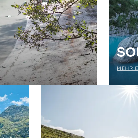
SO
MEHR 