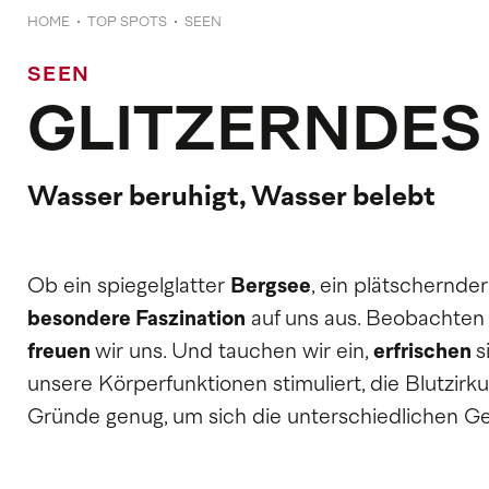
HOME
TOP SPOTS
SEEN
SEEN
GLITZERNDES
Wasser beruhigt, Wasser belebt
Ob ein spiegelglatter
Bergsee
, ein plätschernde
besondere Faszination
auf uns aus. Beobachten 
freuen
wir uns. Und tauchen wir ein,
erfrischen
s
unsere Körperfunktionen stimuliert, die Blutzirk
Gründe genug, um sich die unterschiedlichen G