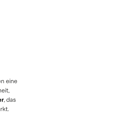
n eine
eit,
er
, das
rkt.