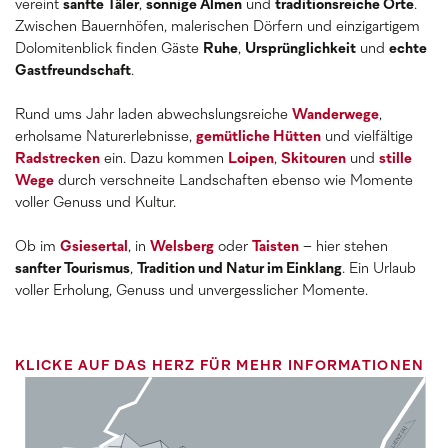
vereint
sanfte Täler
,
sonnige Almen
und
traditionsreiche Orte
.
Zwischen Bauernhöfen, malerischen Dörfern und einzigartigem
Dolomitenblick finden Gäste
Ruhe
,
Ursprünglichkeit
und
echte
Gastfreundschaft
.
Rund ums Jahr laden abwechslungsreiche
Wanderwege
,
erholsame Naturerlebnisse,
gemütliche Hütten
und vielfältige
Radstrecken
ein. Dazu kommen
Loipen
,
Skitouren
und
stille
Wege
durch verschneite Landschaften ebenso wie Momente
voller Genuss und Kultur.
Ob im
Gsiesertal
, in
Welsberg
oder
Taisten
– hier stehen
sanfter Tourismus
,
Tradition und Natur im Einklang
. Ein Urlaub
voller Erholung, Genuss und unvergesslicher Momente.
KLICKE AUF DAS HERZ FÜR MEHR INFORMATIONEN