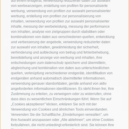
auf einem endgerät, verwendung reduzierter daten zur auswahl
von werbeanzeigen, erstellung von profilen für personalisierte
Tourismusgenossenschaft Gsiesertal - Welsberg - Taisten in
werbung, verwendung von profilen zur auswahl personalisierter
Südtirol
werbung, erstellung von profilen zur personalisierung von
St. Martin 10a
I-39030 Gsiesertal
inhalten, verwendung von profilen zur auswahl personalisierter
inhalte, messung der werbeleistung, messung der performance
von inhalten, analyse von zielgruppen durch statistiken oder
kombinationen von daten aus verschiedenen quellen, entwicklung
und verbesserung der angebote, verwendung reduzierter daten
zur auswahl von inhalten, gewährleistung der sicherheit,
verhinderung und aufdeckung von betrug und fehlerbehebung,
bereitstellung und anzeige von werbung und inhalten, ihre
Sei jederzeit informiert und up to date!
entscheidungen zum datenschutz speichern und übermitteln,
abgleichung und kombination von daten aus unterschiedlichen
quellen, verknüpfung verschiedener endgeräte, identifikation von
endgeräten anhand automatisch übermittelter informationen,
NEWSLETTER
verwendung genauer standortdaten, geräte anhand von aktiv
angeforderten informationen identifizieren. Es steht Ihnen frei, Ihre
✖
Zustimmung zu erteilen, zu verweigern oder zu widerrufen, ohne
LIEBLINGSREGION LIVE
dass dies zu wesentlichen Einschränkungen führt. Wenn Sie auf
„Cookies akzeptieren" klicken, erklären Sie sich mit der
ERLEBEN!
Verwendung von Cookies und ähnlichen Tools einverstanden.
Verwenden Sie die Schaltfläche „Einstellungen verwalten", um
📸 Entdecke unsere Webcams und genieße den Live-
Ihre Auswahl anzupassen oder „Alle ablehnen", um ohne Cookies
Blick auf unsere wunderschöne Dolomiten Panorama
Unterkünfte
Themen
Service
fortzufahren, die nicht unbedingt erforderlich sind. Sie können Ihre
Region!