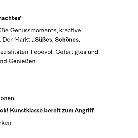
machtes“
süße Genussmomente, kreative
. Der Markt
„Süßes, Schönes,
ialitäten, liebevoll Gefertigtes und
und Genießen.
ionen.
ck!
Kunstklasse bereit zum Angriff
inken