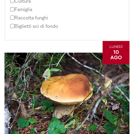
Cultura
Famiglia
Raccolta funghi
Biglietti sci di fondo
LUNEDÌ
10
AGO