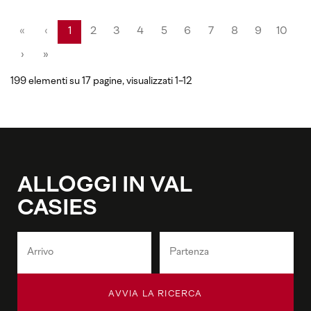
«
‹
1
2
3
4
5
6
7
8
9
10
›
»
199 elementi su 17 pagine, visualizzati 1-12
ALLOGGI IN VAL
CASIES
AVVIA LA RICERCA