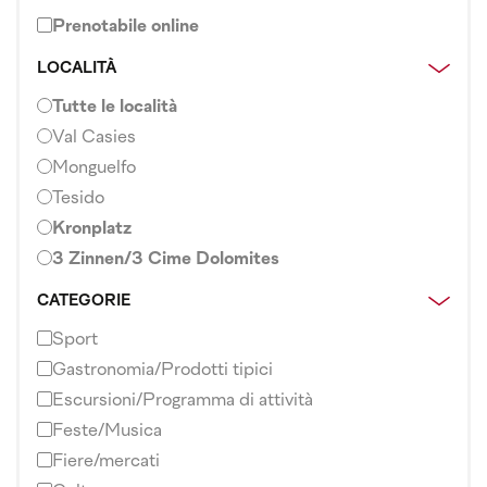
Prenotabile online
LOCALITÀ
Tutte le località
Val Casies
Monguelfo
Tesido
Kronplatz
3 Zinnen/3 Cime Dolomites
CATEGORIE
Sport
Gastronomia/Prodotti tipici
Escursioni/Programma di attività
Feste/Musica
Fiere/mercati