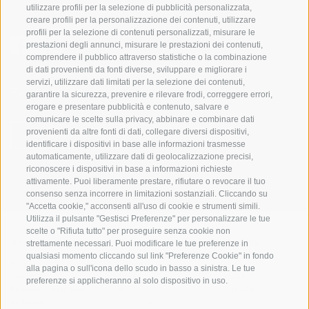
utilizzare profili per la selezione di pubblicità personalizzata,
creare profili per la personalizzazione dei contenuti, utilizzare
profili per la selezione di contenuti personalizzati, misurare le
prestazioni degli annunci, misurare le prestazioni dei contenuti,
comprendere il pubblico attraverso statistiche o la combinazione
di dati provenienti da fonti diverse, sviluppare e migliorare i
servizi, utilizzare dati limitati per la selezione dei contenuti,
Sempre informati e aggiornati!
garantire la sicurezza, prevenire e rilevare frodi, correggere errori,
erogare e presentare pubblicità e contenuto, salvare e
comunicare le scelte sulla privacy, abbinare e combinare dati
provenienti da altre fonti di dati, collegare diversi dispositivi,
NEWSLETTER
identificare i dispositivi in base alle informazioni trasmesse
automaticamente, utilizzare dati di geolocalizzazione precisi,
riconoscere i dispositivi in base a informazioni richieste
attivamente. Puoi liberamente prestare, rifiutare o revocare il tuo
consenso senza incorrere in limitazioni sostanziali. Cliccando su
"Accetta cookie," acconsenti all'uso di cookie e strumenti simili.
Utilizza il pulsante "Gestisci Preferenze" per personalizzare le tue
scelte o "Rifiuta tutto" per proseguire senza cookie non
strettamente necessari. Puoi modificare le tue preferenze in
Alloggi
Temi
Service
qualsiasi momento cliccando sul link "Preferenze Cookie" in fondo
Hotel
La Regione
Arrivo
alla pagina o sull'icona dello scudo in basso a sinistra. Le tue
Garni/B&B
Attività
Mobility Center
preferenze si applicheranno al solo dispositivo in uso.
Residence/Appartamento
Hot Spots
GuestPass
Agriturismo
Good to know