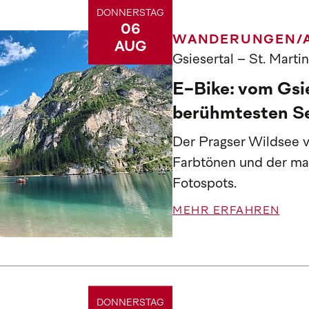
DONNERSTAG
06
WANDERUNGEN/
AUG
Gsiesertal – St. Marti
E-Bike: vom Gsi
berühmtesten Se
Der Pragser Wildsee v
Farbtönen und der maj
Fotospots.
MEHR ERFAHREN
DONNERSTAG