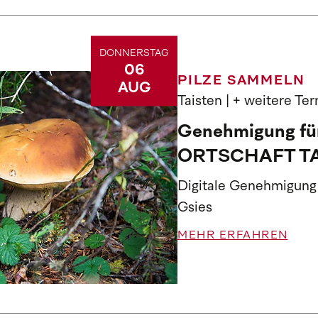
DONNERSTAG
06
PILZE SAMMELN
AUG
Taisten
| + weitere Te
Genehmigung für
ORTSCHAFT T
Digitale Genehmigung
Gsies
MEHR ERFAHREN