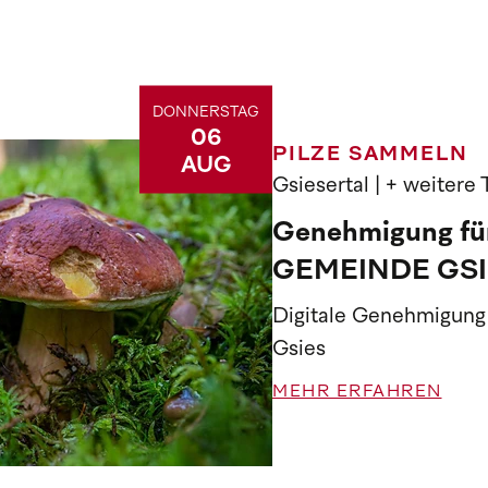
DONNERSTAG
06
PILZE SAMMELN
AUG
Gsiesertal
| + weitere
Genehmigung für
GEMEINDE GSI
Digitale Genehmigung
Gsies
MEHR ERFAHREN