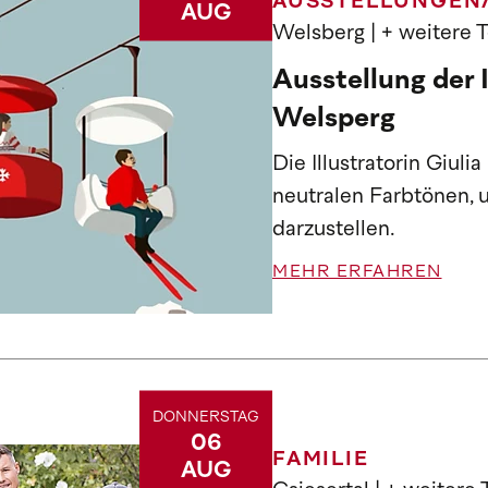
AUSSTELLUNGEN
AUG
Welsberg
| + weitere 
Ausstellung der I
Welsperg
Die Illustratorin Giul
neutralen Farbtönen,
darzustellen.
MEHR ERFAHREN
DONNERSTAG
06
FAMILIE
AUG