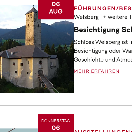
06
FÜHRUNGEN/BES
AUG
Welsberg
| + weitere 
Besichtigung Sc
Schloss Welsperg ist 
Besichtigung oder Wan
Geschichte und Atmo
MEHR ERFAHREN
DONNERSTAG
06