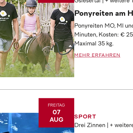
Gsiesertal
| + weitere
Ponyreiten am H
Ponyreiten MO, MI und
Minuten, Kosten: € 25
Maximal 35 kg.
MEHR ERFAHREN
FREITAG
07
SPORT
AUG
Drei Zinnen
| + weite