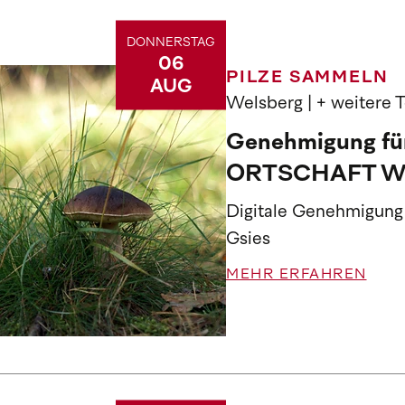
DONNERSTAG
06
PILZE SAMMELN
AUG
Welsberg
| + weitere 
Genehmigung für
ORTSCHAFT 
Digitale Genehmigung
Gsies
MEHR ERFAHREN