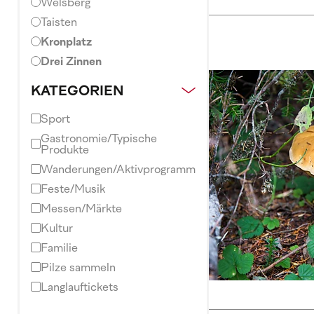
Welsberg
Taisten
Kronplatz
Drei Zinnen
KATEGORIEN
Sport
Gastronomie/Typische
Produkte
Wanderungen/Aktivprogramm
Feste/Musik
Messen/Märkte
Kultur
Familie
Pilze sammeln
Langlauftickets