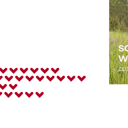
S
W
ZEI