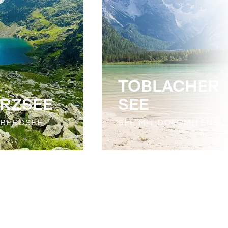
TOBLACHER
RZSEE
SEE
 BERGSEE
SEE MIT DOLOMITENBL