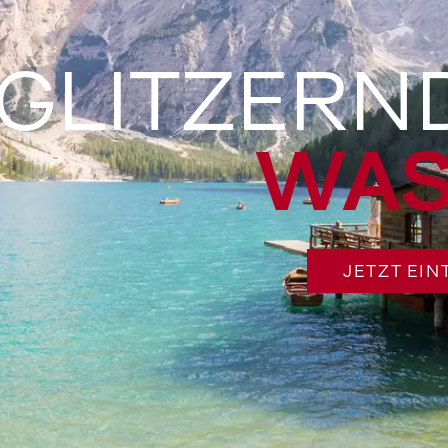
GLITZERN
WAS
JETZT EI