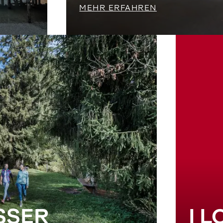
MEHR ERFAHREN
SSER
I 