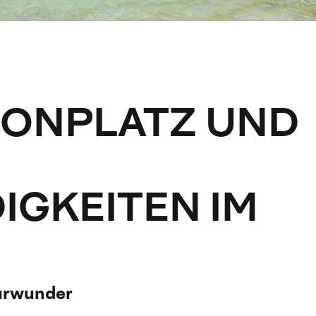
RONPLATZ UND
GKEITEN IM
turwunder