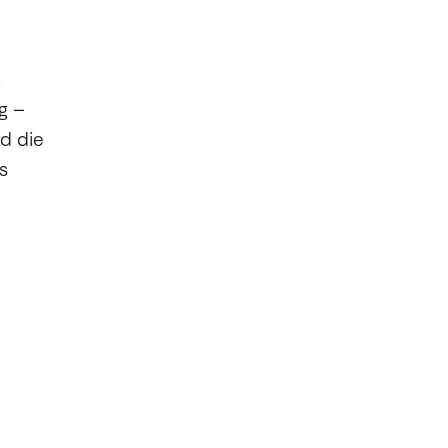
g –
d die
s