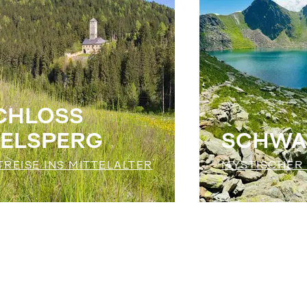
CHLOSS
ELSPERG
SCHWA
TREISE INS MITTELALTER
MYSTISCHER