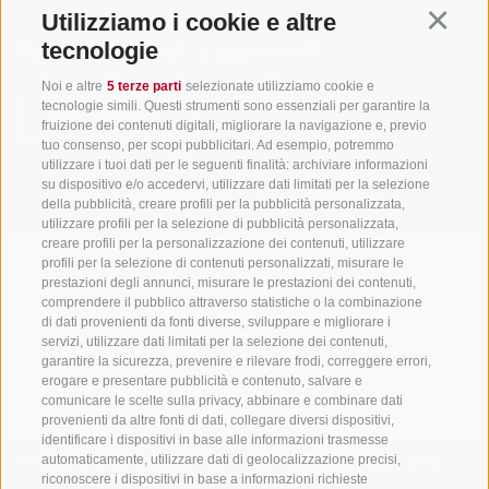
Utilizziamo i cookie e altre
Continu
tecnologie
Sempre informati e aggiornati!
Noi e altre
5 terze parti
selezionate utilizziamo cookie e
tecnologie simili. Questi strumenti sono essenziali per garantire la
NEWSLETTER
fruizione dei contenuti digitali, migliorare la navigazione e, previo
tuo consenso, per scopi pubblicitari. Ad esempio, potremmo
utilizzare i tuoi dati per le seguenti finalità: archiviare informazioni
su dispositivo e/o accedervi, utilizzare dati limitati per la selezione
della pubblicità, creare profili per la pubblicità personalizzata,
utilizzare profili per la selezione di pubblicità personalizzata,
creare profili per la personalizzazione dei contenuti, utilizzare
profili per la selezione di contenuti personalizzati, misurare le
prestazioni degli annunci, misurare le prestazioni dei contenuti,
Alloggi
Temi
Service
comprendere il pubblico attraverso statistiche o la combinazione
di dati provenienti da fonti diverse, sviluppare e migliorare i
Hotel
La Regione
Arrivo
servizi, utilizzare dati limitati per la selezione dei contenuti,
Garni/B&B
Attività
Mobility Center
garantire la sicurezza, prevenire e rilevare frodi, correggere errori,
Residence/Appartamento
Hot Spots
GuestPass
erogare e presentare pubblicità e contenuto, salvare e
Agriturismo
Good to know
comunicare le scelte sulla privacy, abbinare e combinare dati
provenienti da altre fonti di dati, collegare diversi dispositivi,
identificare i dispositivi in base alle informazioni trasmesse
automaticamente, utilizzare dati di geolocalizzazione precisi,
PARTNER
created with passion by
riconoscere i dispositivi in base a informazioni richieste