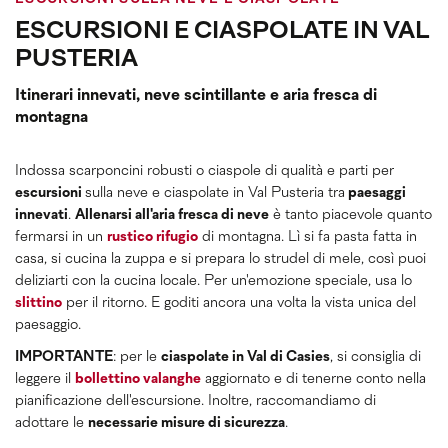
ESCURSIONI E CIASPOLATE IN VAL
PUSTERIA
Itinerari innevati, neve scintillante e aria fresca di
montagna
Indossa scarponcini robusti o ciaspole di qualità e parti per
escursioni
sulla neve e ciaspolate in Val Pusteria tra
paesaggi
innevati
.
Allenarsi all'aria fresca di neve
è tanto piacevole quanto
fermarsi in un
rustico rifugio
di montagna. Lì si fa pasta fatta in
casa, si cucina la zuppa e si prepara lo strudel di mele, così puoi
deliziarti con la cucina locale. Per un'emozione speciale, usa lo
slittino
per il ritorno. E goditi ancora una volta la vista unica del
paesaggio.
IMPORTANTE
: per le
ciaspolate in Val di Casies
, si consiglia di
leggere il
bollettino valanghe
aggiornato e di tenerne conto nella
pianificazione dell'escursione. Inoltre, raccomandiamo di
adottare le
necessarie misure di sicurezza
.