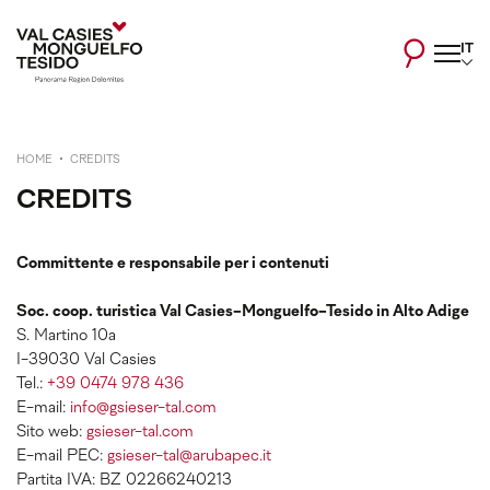
IT
HOME
CREDITS
CREDITS
Committente e responsabile per i contenuti
Soc. coop. turistica Val Casies-Monguelfo-Tesido in Alto Adige
S. Martino 10a
I-39030 Val Casies
Tel.:
+39 0474 978 436
E-mail:
info@gsieser-tal.com
Sito web:
gsieser-tal.com
E-mail PEC:
gsieser-tal@arubapec.it
Partita IVA: BZ 02266240213