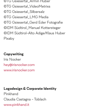
©TG Gsiesertal_Armin Huber
©TG Gsiesertal_VideoMetrixs
©TG Gsiesertal_Silbersalz
©TG Gsiesertal_LMG Media
©TG Gsiesertal_Gerd Eder Fotografie
©IDM Südtirol_Manuel Kottersteger
©IDM Südtirol-Alto Adige/Klaus Huber
Pixaby
Copywriting
Iris Nocker
hey@irisnocker.com
www.irisnocker.com
Logodesign & Corporate Identity
Pinkhand
Claudia Castagna - Toblach
www.pinkhand.it