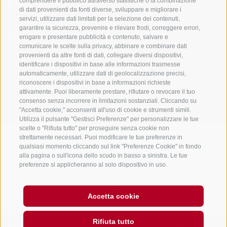
comprendere il pubblico attraverso statistiche o la combinazione
di dati provenienti da fonti diverse, sviluppare e migliorare i
servizi, utilizzare dati limitati per la selezione dei contenuti,
garantire la sicurezza, prevenire e rilevare frodi, correggere errori,
Sempre informati e aggiornati!
erogare e presentare pubblicità e contenuto, salvare e
comunicare le scelte sulla privacy, abbinare e combinare dati
provenienti da altre fonti di dati, collegare diversi dispositivi,
identificare i dispositivi in base alle informazioni trasmesse
NEWSLETTER
automaticamente, utilizzare dati di geolocalizzazione precisi,
riconoscere i dispositivi in base a informazioni richieste
attivamente. Puoi liberamente prestare, rifiutare o revocare il tuo
consenso senza incorrere in limitazioni sostanziali. Cliccando su
"Accetta cookie," acconsenti all'uso di cookie e strumenti simili.
Utilizza il pulsante "Gestisci Preferenze" per personalizzare le tue
scelte o "Rifiuta tutto" per proseguire senza cookie non
strettamente necessari. Puoi modificare le tue preferenze in
qualsiasi momento cliccando sul link "Preferenze Cookie" in fondo
Alloggi
Temi
Service
alla pagina o sull'icona dello scudo in basso a sinistra. Le tue
Hotel
La Regione
Arrivo
preferenze si applicheranno al solo dispositivo in uso.
Garni/B&B
Attività
Mobility Center
Residence/Appartamento
Hot Spots
GuestPass
Agriturismo
Good to know
Accetta cookie
Rifiuta tutto