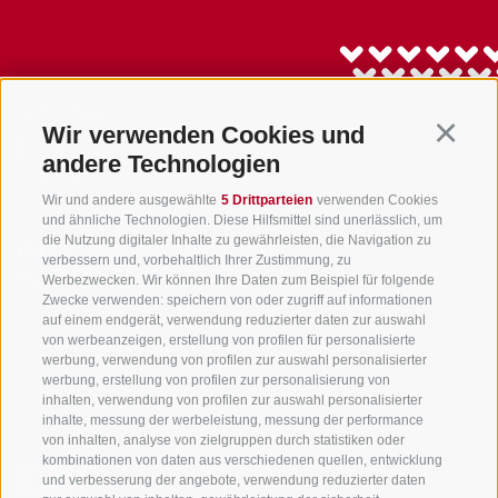
Wir verwenden Cookies und
Continu
andere Technologien
Wir und andere ausgewählte
5 Drittparteien
verwenden Cookies
und ähnliche Technologien. Diese Hilfsmittel sind unerlässlich, um
die Nutzung digitaler Inhalte zu gewährleisten, die Navigation zu
info@gsieser-tal.com
verbessern und, vorbehaltlich Ihrer Zustimmung, zu
+39 0474 978 436
Werbezwecken. Wir können Ihre Daten zum Beispiel für folgende
Zwecke verwenden: speichern von oder zugriff auf informationen
auf einem endgerät, verwendung reduzierter daten zur auswahl
von werbeanzeigen, erstellung von profilen für personalisierte
Tourismusgenossenschaft Gsiesertal - Welsberg - Taisten in
werbung, verwendung von profilen zur auswahl personalisierter
Südtirol
werbung, erstellung von profilen zur personalisierung von
St. Martin 10a
I-39030 Gsiesertal
inhalten, verwendung von profilen zur auswahl personalisierter
inhalte, messung der werbeleistung, messung der performance
von inhalten, analyse von zielgruppen durch statistiken oder
kombinationen von daten aus verschiedenen quellen, entwicklung
und verbesserung der angebote, verwendung reduzierter daten