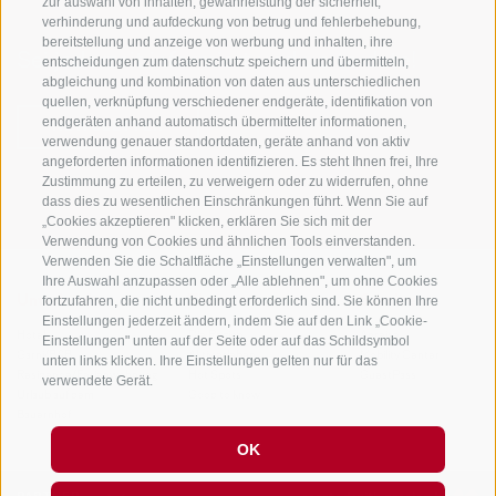
zur auswahl von inhalten, gewährleistung der sicherheit,
verhinderung und aufdeckung von betrug und fehlerbehebung,
bereitstellung und anzeige von werbung und inhalten, ihre
Sei jederzeit informiert und up to date!
entscheidungen zum datenschutz speichern und übermitteln,
abgleichung und kombination von daten aus unterschiedlichen
quellen, verknüpfung verschiedener endgeräte, identifikation von
endgeräten anhand automatisch übermittelter informationen,
NEWSLETTER
verwendung genauer standortdaten, geräte anhand von aktiv
angeforderten informationen identifizieren. Es steht Ihnen frei, Ihre
Zustimmung zu erteilen, zu verweigern oder zu widerrufen, ohne
dass dies zu wesentlichen Einschränkungen führt. Wenn Sie auf
„Cookies akzeptieren" klicken, erklären Sie sich mit der
Verwendung von Cookies und ähnlichen Tools einverstanden.
Verwenden Sie die Schaltfläche „Einstellungen verwalten", um
Ihre Auswahl anzupassen oder „Alle ablehnen", um ohne Cookies
fortzufahren, die nicht unbedingt erforderlich sind. Sie können Ihre
Unterkünfte
Themen
Service
Einstellungen jederzeit ändern, indem Sie auf den Link „Cookie-
Hotel
Die Region
Anreise
Einstellungen" unten auf der Seite oder auf das Schildsymbol
Garni/B&B
Aktiv erleben
Mobility Center
unten links klicken. Ihre Einstellungen gelten nur für das
Residence/Ferienwohnung
Hot Spots
GuestPass
verwendete Gerät.
Urlaub auf dem
Good to know
Bauernhof
OK