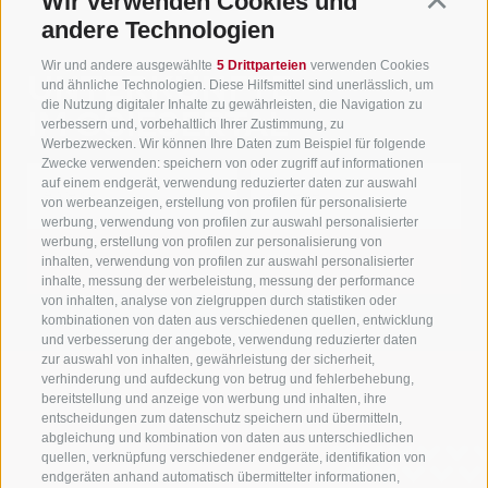
Wir verwenden Cookies und
andere Technologien
Wir und andere ausgewählte
5 Drittparteien
verwenden Cookies
UNTERKÜNFTE
und ähnliche Technologien. Diese Hilfsmittel sind unerlässlich, um
die Nutzung digitaler Inhalte zu gewährleisten, die Navigation zu
IM GSIESERTAL
verbessern und, vorbehaltlich Ihrer Zustimmung, zu
Werbezwecken. Wir können Ihre Daten zum Beispiel für folgende
Zwecke verwenden: speichern von oder zugriff auf informationen
auf einem endgerät, verwendung reduzierter daten zur auswahl
von werbeanzeigen, erstellung von profilen für personalisierte
werbung, verwendung von profilen zur auswahl personalisierter
werbung, erstellung von profilen zur personalisierung von
inhalten, verwendung von profilen zur auswahl personalisierter
SUCHE STARTEN
inhalte, messung der werbeleistung, messung der performance
von inhalten, analyse von zielgruppen durch statistiken oder
kombinationen von daten aus verschiedenen quellen, entwicklung
und verbesserung der angebote, verwendung reduzierter daten
zur auswahl von inhalten, gewährleistung der sicherheit,
verhinderung und aufdeckung von betrug und fehlerbehebung,
bereitstellung und anzeige von werbung und inhalten, ihre
entscheidungen zum datenschutz speichern und übermitteln,
abgleichung und kombination von daten aus unterschiedlichen
quellen, verknüpfung verschiedener endgeräte, identifikation von
endgeräten anhand automatisch übermittelter informationen,