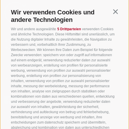
Wir verwenden Cookies und
Continu
andere Technologien
Wir und andere ausgewählte
5 Drittparteien
verwenden Cookies
und ähnliche Technologien. Diese Hilfsmittel sind unerlässlich, um
info@gsieser-tal.com
die Nutzung digitaler Inhalte zu gewährleisten, die Navigation zu
verbessern und, vorbehaltlich Ihrer Zustimmung, zu
+39 0474 978 436
Werbezwecken. Wir können Ihre Daten zum Beispiel für folgende
Zwecke verwenden: speichern von oder zugriff auf informationen
auf einem endgerät, verwendung reduzierter daten zur auswahl
von werbeanzeigen, erstellung von profilen für personalisierte
Tourismusgenossenschaft Gsiesertal - Welsberg - Taisten in
werbung, verwendung von profilen zur auswahl personalisierter
Südtirol
werbung, erstellung von profilen zur personalisierung von
St. Martin 10a
I-39030 Gsiesertal
inhalten, verwendung von profilen zur auswahl personalisierter
inhalte, messung der werbeleistung, messung der performance
von inhalten, analyse von zielgruppen durch statistiken oder
kombinationen von daten aus verschiedenen quellen, entwicklung
und verbesserung der angebote, verwendung reduzierter daten
zur auswahl von inhalten, gewährleistung der sicherheit,
verhinderung und aufdeckung von betrug und fehlerbehebung,
bereitstellung und anzeige von werbung und inhalten, ihre
Sei jederzeit informiert und up to date!
entscheidungen zum datenschutz speichern und übermitteln,
abgleichung und kombination von daten aus unterschiedlichen