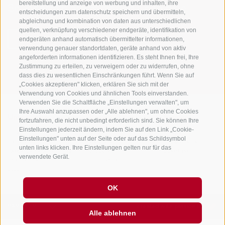
bereitstellung und anzeige von werbung und inhalten, ihre
Sei jederzeit informiert und up to date!
entscheidungen zum datenschutz speichern und übermitteln,
abgleichung und kombination von daten aus unterschiedlichen
quellen, verknüpfung verschiedener endgeräte, identifikation von
endgeräten anhand automatisch übermittelter informationen,
NEWSLETTER
verwendung genauer standortdaten, geräte anhand von aktiv
angeforderten informationen identifizieren. Es steht Ihnen frei, Ihre
Zustimmung zu erteilen, zu verweigern oder zu widerrufen, ohne
dass dies zu wesentlichen Einschränkungen führt. Wenn Sie auf
„Cookies akzeptieren" klicken, erklären Sie sich mit der
Verwendung von Cookies und ähnlichen Tools einverstanden.
Verwenden Sie die Schaltfläche „Einstellungen verwalten", um
Ihre Auswahl anzupassen oder „Alle ablehnen", um ohne Cookies
Unterkünfte
Themen
Service
fortzufahren, die nicht unbedingt erforderlich sind. Sie können Ihre
Einstellungen jederzeit ändern, indem Sie auf den Link „Cookie-
Hotel
Die Region
Anreise
Einstellungen" unten auf der Seite oder auf das Schildsymbol
Garni/B&B
Aktiv erleben
Mobility Center
unten links klicken. Ihre Einstellungen gelten nur für das
Residence/Ferienwohnung
Hot Spots
GuestPass
verwendete Gerät.
Urlaub auf dem
Good to know
Bauernhof
OK
PARTNER
created with passion by
Alle ablehnen