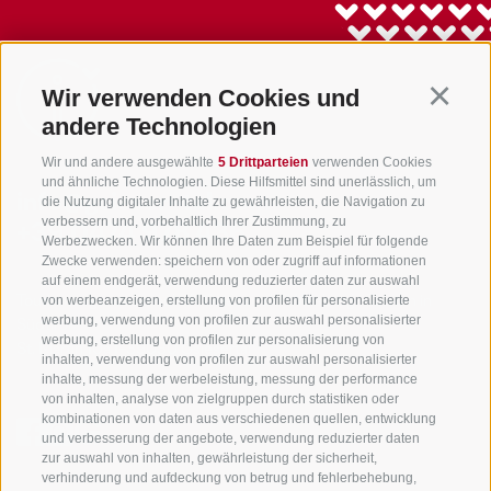
Wir verwenden Cookies und
Continu
andere Technologien
Wir und andere ausgewählte
5 Drittparteien
verwenden Cookies
und ähnliche Technologien. Diese Hilfsmittel sind unerlässlich, um
info@gsieser-tal.com
die Nutzung digitaler Inhalte zu gewährleisten, die Navigation zu
verbessern und, vorbehaltlich Ihrer Zustimmung, zu
+39 0474 978 436
Werbezwecken. Wir können Ihre Daten zum Beispiel für folgende
Zwecke verwenden: speichern von oder zugriff auf informationen
auf einem endgerät, verwendung reduzierter daten zur auswahl
von werbeanzeigen, erstellung von profilen für personalisierte
Tourismusgenossenschaft Gsiesertal - Welsberg - Taisten in
werbung, verwendung von profilen zur auswahl personalisierter
Südtirol
werbung, erstellung von profilen zur personalisierung von
St. Martin 10a
I-39030 Gsiesertal
inhalten, verwendung von profilen zur auswahl personalisierter
inhalte, messung der werbeleistung, messung der performance
von inhalten, analyse von zielgruppen durch statistiken oder
kombinationen von daten aus verschiedenen quellen, entwicklung
und verbesserung der angebote, verwendung reduzierter daten
zur auswahl von inhalten, gewährleistung der sicherheit,
verhinderung und aufdeckung von betrug und fehlerbehebung,