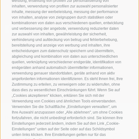
werbung, erstellung von profilen zur personalisierung von
St. Martin 10a
I-39030 Gsiesertal
inhalten, verwendung von profilen zur auswahl personalisierter
inhalte, messung der werbeleistung, messung der performance
von inhalten, analyse von zielgruppen durch statistiken oder
kombinationen von daten aus verschiedenen quellen, entwicklung
und verbesserung der angebote, verwendung reduzierter daten
zur auswahl von inhalten, gewährleistung der sicherheit,
verhinderung und aufdeckung von betrug und fehlerbehebung,
bereitstellung und anzeige von werbung und inhalten, ihre
Sei jederzeit informiert und up to date!
entscheidungen zum datenschutz speichern und übermitteln,
abgleichung und kombination von daten aus unterschiedlichen
quellen, verknüpfung verschiedener endgeräte, identifikation von
endgeräten anhand automatisch übermittelter informationen,
NEWSLETTER
verwendung genauer standortdaten, geräte anhand von aktiv
angeforderten informationen identifizieren. Es steht Ihnen frei, Ihre
Zustimmung zu erteilen, zu verweigern oder zu widerrufen, ohne
dass dies zu wesentlichen Einschränkungen führt. Wenn Sie auf
„Cookies akzeptieren" klicken, erklären Sie sich mit der
Verwendung von Cookies und ähnlichen Tools einverstanden.
Verwenden Sie die Schaltfläche „Einstellungen verwalten", um
Ihre Auswahl anzupassen oder „Alle ablehnen", um ohne Cookies
fortzufahren, die nicht unbedingt erforderlich sind. Sie können Ihre
Unterkünfte
Themen
Service
Einstellungen jederzeit ändern, indem Sie auf den Link „Cookie-
Hotel
Die Region
Anreise
Einstellungen" unten auf der Seite oder auf das Schildsymbol
Garni/B&B
Aktiv erleben
Mobility Center
unten links klicken. Ihre Einstellungen gelten nur für das
Residence/Ferienwohnung
Hot Spots
GuestPass