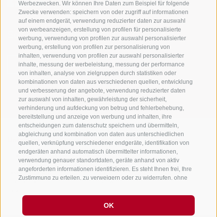
Werbezwecken. Wir können Ihre Daten zum Beispiel für folgende
Zwecke verwenden: speichern von oder zugriff auf informationen
auf einem endgerät, verwendung reduzierter daten zur auswahl
von werbeanzeigen, erstellung von profilen für personalisierte
Sei jederzeit informiert und up to date!
werbung, verwendung von profilen zur auswahl personalisierter
werbung, erstellung von profilen zur personalisierung von
inhalten, verwendung von profilen zur auswahl personalisierter
inhalte, messung der werbeleistung, messung der performance
NEWSLETTER
von inhalten, analyse von zielgruppen durch statistiken oder
kombinationen von daten aus verschiedenen quellen, entwicklung
und verbesserung der angebote, verwendung reduzierter daten
zur auswahl von inhalten, gewährleistung der sicherheit,
verhinderung und aufdeckung von betrug und fehlerbehebung,
bereitstellung und anzeige von werbung und inhalten, ihre
entscheidungen zum datenschutz speichern und übermitteln,
abgleichung und kombination von daten aus unterschiedlichen
Unterkünfte
Themen
Service
quellen, verknüpfung verschiedener endgeräte, identifikation von
endgeräten anhand automatisch übermittelter informationen,
Hotel
Die Region
Anreise
verwendung genauer standortdaten, geräte anhand von aktiv
Garni/B&B
Aktiv erleben
Mobility Center
angeforderten informationen identifizieren. Es steht Ihnen frei, Ihre
Residence/Ferienwohnung
Hot Spots
GuestPass
Zustimmung zu erteilen, zu verweigern oder zu widerrufen, ohne
Urlaub auf dem
Good to know
dass dies zu wesentlichen Einschränkungen führt. Wenn Sie auf
Bauernhof
„Cookies akzeptieren" klicken, erklären Sie sich mit der
Verwendung von Cookies und ähnlichen Tools einverstanden.
OK
Verwenden Sie die Schaltfläche „Einstellungen verwalten", um