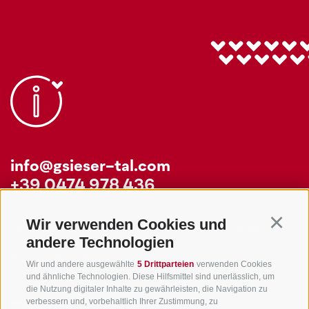
info@gsieser-tal.com
+39 0474 978 436
Wir verwenden Cookies und
Continu
Tourismusgenossenschaft Gsiesertal - Welsberg - Taisten in
andere Technologien
Südtirol
St. Martin 10a
I-39030 Gsiesertal
Wir und andere ausgewählte
5 Drittparteien
verwenden Cookies
und ähnliche Technologien. Diese Hilfsmittel sind unerlässlich, um
die Nutzung digitaler Inhalte zu gewährleisten, die Navigation zu
verbessern und, vorbehaltlich Ihrer Zustimmung, zu