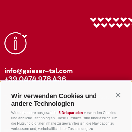
info@gsieser-tal.com
+39 0474 978 436
Wir verwenden Cookies und
Continu
Tourismusgenossenschaft Gsiesertal - Welsberg - Taisten in
andere Technologien
Südtirol
St. Martin 10a
I-39030 Gsiesertal
Wir und andere ausgewählte
5 Drittparteien
verwenden Cookies
und ähnliche Technologien. Diese Hilfsmittel sind unerlässlich, um
die Nutzung digitaler Inhalte zu gewährleisten, die Navigation zu
verbessern und, vorbehaltlich Ihrer Zustimmung, zu