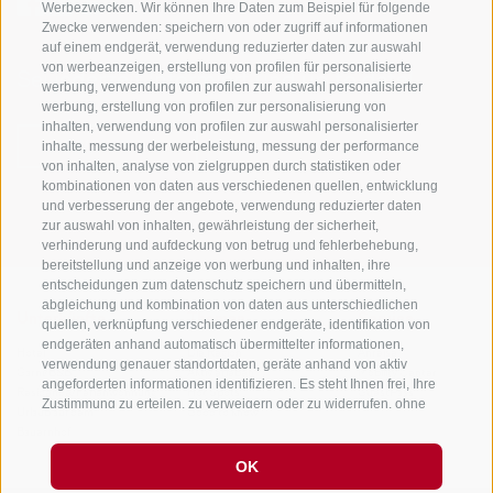
Werbezwecken. Wir können Ihre Daten zum Beispiel für folgende
Zwecke verwenden: speichern von oder zugriff auf informationen
auf einem endgerät, verwendung reduzierter daten zur auswahl
von werbeanzeigen, erstellung von profilen für personalisierte
Sei jederzeit informiert und up to date!
werbung, verwendung von profilen zur auswahl personalisierter
werbung, erstellung von profilen zur personalisierung von
inhalten, verwendung von profilen zur auswahl personalisierter
inhalte, messung der werbeleistung, messung der performance
NEWSLETTER
von inhalten, analyse von zielgruppen durch statistiken oder
kombinationen von daten aus verschiedenen quellen, entwicklung
und verbesserung der angebote, verwendung reduzierter daten
zur auswahl von inhalten, gewährleistung der sicherheit,
verhinderung und aufdeckung von betrug und fehlerbehebung,
bereitstellung und anzeige von werbung und inhalten, ihre
entscheidungen zum datenschutz speichern und übermitteln,
abgleichung und kombination von daten aus unterschiedlichen
Unterkünfte
Themen
Service
quellen, verknüpfung verschiedener endgeräte, identifikation von
endgeräten anhand automatisch übermittelter informationen,
Hotel
Die Region
Anreise
verwendung genauer standortdaten, geräte anhand von aktiv
Garni/B&B
Aktiv erleben
Mobility Center
angeforderten informationen identifizieren. Es steht Ihnen frei, Ihre
Residence/Ferienwohnung
Hot Spots
GuestPass
Zustimmung zu erteilen, zu verweigern oder zu widerrufen, ohne
Urlaub auf dem
Good to know
dass dies zu wesentlichen Einschränkungen führt. Wenn Sie auf
Bauernhof
„Cookies akzeptieren" klicken, erklären Sie sich mit der
Verwendung von Cookies und ähnlichen Tools einverstanden.
OK
Verwenden Sie die Schaltfläche „Einstellungen verwalten", um