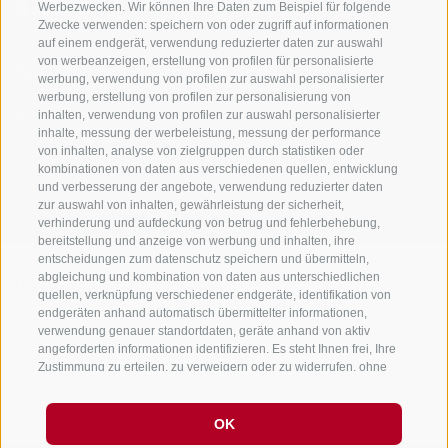
Werbezwecken. Wir können Ihre Daten zum Beispiel für folgende
Zwecke verwenden: speichern von oder zugriff auf informationen
auf einem endgerät, verwendung reduzierter daten zur auswahl
von werbeanzeigen, erstellung von profilen für personalisierte
Sei jederzeit informiert und up to date!
werbung, verwendung von profilen zur auswahl personalisierter
werbung, erstellung von profilen zur personalisierung von
inhalten, verwendung von profilen zur auswahl personalisierter
inhalte, messung der werbeleistung, messung der performance
NEWSLETTER
von inhalten, analyse von zielgruppen durch statistiken oder
kombinationen von daten aus verschiedenen quellen, entwicklung
und verbesserung der angebote, verwendung reduzierter daten
zur auswahl von inhalten, gewährleistung der sicherheit,
verhinderung und aufdeckung von betrug und fehlerbehebung,
bereitstellung und anzeige von werbung und inhalten, ihre
entscheidungen zum datenschutz speichern und übermitteln,
abgleichung und kombination von daten aus unterschiedlichen
Unterkünfte
Themen
Service
quellen, verknüpfung verschiedener endgeräte, identifikation von
endgeräten anhand automatisch übermittelter informationen,
Hotel
Die Region
Anreise
verwendung genauer standortdaten, geräte anhand von aktiv
Garni/B&B
Aktiv erleben
Mobility Center
angeforderten informationen identifizieren. Es steht Ihnen frei, Ihre
Residence/Ferienwohnung
Hot Spots
GuestPass
Zustimmung zu erteilen, zu verweigern oder zu widerrufen, ohne
Urlaub auf dem
Good to know
dass dies zu wesentlichen Einschränkungen führt. Wenn Sie auf
Bauernhof
„Cookies akzeptieren" klicken, erklären Sie sich mit der
Verwendung von Cookies und ähnlichen Tools einverstanden.
OK
Verwenden Sie die Schaltfläche „Einstellungen verwalten", um