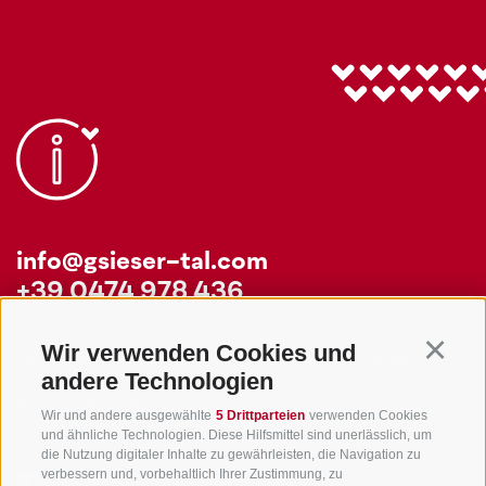
info@gsieser-tal.com
+39 0474 978 436
Wir verwenden Cookies und
Continu
Tourismusgenossenschaft Gsiesertal - Welsberg - Taisten in
andere Technologien
Südtirol
St. Martin 10a
I-39030 Gsiesertal
Wir und andere ausgewählte
5 Drittparteien
verwenden Cookies
und ähnliche Technologien. Diese Hilfsmittel sind unerlässlich, um
die Nutzung digitaler Inhalte zu gewährleisten, die Navigation zu
verbessern und, vorbehaltlich Ihrer Zustimmung, zu