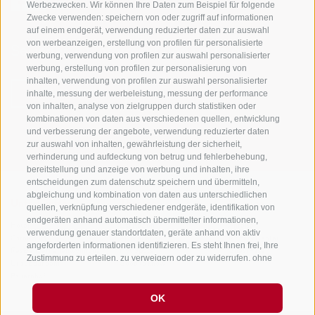
Werbezwecken. Wir können Ihre Daten zum Beispiel für folgende
Zwecke verwenden: speichern von oder zugriff auf informationen
auf einem endgerät, verwendung reduzierter daten zur auswahl
von werbeanzeigen, erstellung von profilen für personalisierte
Sei jederzeit informiert und up to date!
werbung, verwendung von profilen zur auswahl personalisierter
werbung, erstellung von profilen zur personalisierung von
inhalten, verwendung von profilen zur auswahl personalisierter
inhalte, messung der werbeleistung, messung der performance
NEWSLETTER
von inhalten, analyse von zielgruppen durch statistiken oder
kombinationen von daten aus verschiedenen quellen, entwicklung
und verbesserung der angebote, verwendung reduzierter daten
zur auswahl von inhalten, gewährleistung der sicherheit,
verhinderung und aufdeckung von betrug und fehlerbehebung,
bereitstellung und anzeige von werbung und inhalten, ihre
entscheidungen zum datenschutz speichern und übermitteln,
abgleichung und kombination von daten aus unterschiedlichen
Unterkünfte
Themen
Service
quellen, verknüpfung verschiedener endgeräte, identifikation von
endgeräten anhand automatisch übermittelter informationen,
Hotel
Die Region
Anreise
verwendung genauer standortdaten, geräte anhand von aktiv
Garni/B&B
Aktiv erleben
Mobility Center
angeforderten informationen identifizieren. Es steht Ihnen frei, Ihre
Residence/Ferienwohnung
Hot Spots
GuestPass
Zustimmung zu erteilen, zu verweigern oder zu widerrufen, ohne
Urlaub auf dem
Good to know
dass dies zu wesentlichen Einschränkungen führt. Wenn Sie auf
Bauernhof
„Cookies akzeptieren" klicken, erklären Sie sich mit der
Verwendung von Cookies und ähnlichen Tools einverstanden.
OK
Verwenden Sie die Schaltfläche „Einstellungen verwalten", um