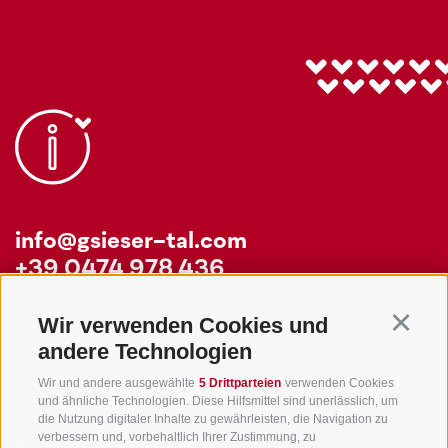
info@gsieser-tal.com
+39 0474 978 436
Wir verwenden Cookies und
Continu
Tourismusgenossenschaft Gsiesertal - Welsberg - Taisten in
andere Technologien
Südtirol
St. Martin 10a
I-39030 Gsiesertal
Wir und andere ausgewählte
5 Drittparteien
verwenden Cookies
und ähnliche Technologien. Diese Hilfsmittel sind unerlässlich, um
die Nutzung digitaler Inhalte zu gewährleisten, die Navigation zu
verbessern und, vorbehaltlich Ihrer Zustimmung, zu