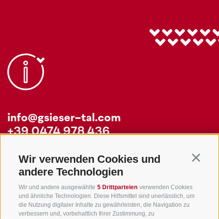
info@gsieser-tal.com
+39 0474 978 436
Wir verwenden Cookies und
Continu
Tourismusgenossenschaft Gsiesertal - Welsberg - Taisten in
andere Technologien
Südtirol
St. Martin 10a
I-39030 Gsiesertal
Wir und andere ausgewählte
5 Drittparteien
verwenden Cookies
und ähnliche Technologien. Diese Hilfsmittel sind unerlässlich, um
die Nutzung digitaler Inhalte zu gewährleisten, die Navigation zu
verbessern und, vorbehaltlich Ihrer Zustimmung, zu