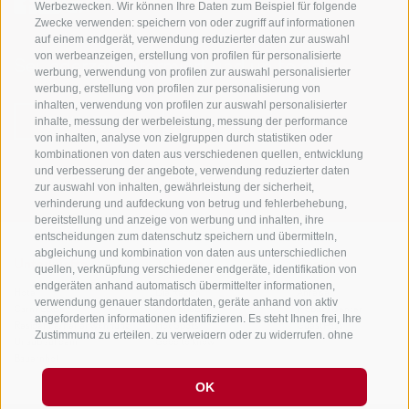
Werbezwecken. Wir können Ihre Daten zum Beispiel für folgende
Zwecke verwenden: speichern von oder zugriff auf informationen
auf einem endgerät, verwendung reduzierter daten zur auswahl
von werbeanzeigen, erstellung von profilen für personalisierte
Sei jederzeit informiert und up to date!
werbung, verwendung von profilen zur auswahl personalisierter
werbung, erstellung von profilen zur personalisierung von
inhalten, verwendung von profilen zur auswahl personalisierter
inhalte, messung der werbeleistung, messung der performance
NEWSLETTER
von inhalten, analyse von zielgruppen durch statistiken oder
kombinationen von daten aus verschiedenen quellen, entwicklung
und verbesserung der angebote, verwendung reduzierter daten
zur auswahl von inhalten, gewährleistung der sicherheit,
verhinderung und aufdeckung von betrug und fehlerbehebung,
bereitstellung und anzeige von werbung und inhalten, ihre
entscheidungen zum datenschutz speichern und übermitteln,
abgleichung und kombination von daten aus unterschiedlichen
Unterkünfte
Themen
Service
quellen, verknüpfung verschiedener endgeräte, identifikation von
endgeräten anhand automatisch übermittelter informationen,
Hotel
Die Region
Anreise
verwendung genauer standortdaten, geräte anhand von aktiv
Garni/B&B
Aktiv erleben
Mobility Center
angeforderten informationen identifizieren. Es steht Ihnen frei, Ihre
Residence/Ferienwohnung
Hot Spots
GuestPass
Zustimmung zu erteilen, zu verweigern oder zu widerrufen, ohne
Urlaub auf dem
Good to know
dass dies zu wesentlichen Einschränkungen führt. Wenn Sie auf
Bauernhof
„Cookies akzeptieren" klicken, erklären Sie sich mit der
Verwendung von Cookies und ähnlichen Tools einverstanden.
OK
Verwenden Sie die Schaltfläche „Einstellungen verwalten", um