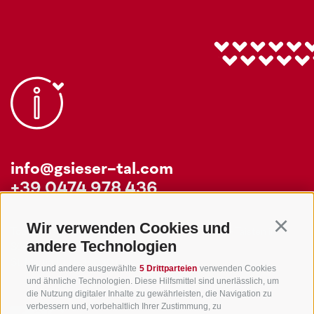
info@gsieser-tal.com
+39 0474 978 436
Wir verwenden Cookies und
Continu
Tourismusgenossenschaft Gsiesertal - Welsberg - Taisten in
andere Technologien
Südtirol
St. Martin 10a
I-39030 Gsiesertal
Wir und andere ausgewählte
5 Drittparteien
verwenden Cookies
und ähnliche Technologien. Diese Hilfsmittel sind unerlässlich, um
die Nutzung digitaler Inhalte zu gewährleisten, die Navigation zu
verbessern und, vorbehaltlich Ihrer Zustimmung, zu