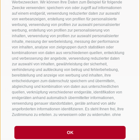
Werbezwecken. Wir können Ihre Daten zum Beispiel für folgende
Zwecke verwenden: speichern von oder zugriff auf informationen
auf einem endgerät, verwendung reduzierter daten zur auswahl
von werbeanzeigen, erstellung von profilen für personalisierte
Sei jederzeit informiert und up to date!
werbung, verwendung von profilen zur auswahl personalisierter
werbung, erstellung von profilen zur personalisierung von
inhalten, verwendung von profilen zur auswahl personalisierter
inhalte, messung der werbeleistung, messung der performance
NEWSLETTER
von inhalten, analyse von zielgruppen durch statistiken oder
kombinationen von daten aus verschiedenen quellen, entwicklung
und verbesserung der angebote, verwendung reduzierter daten
zur auswahl von inhalten, gewährleistung der sicherheit,
verhinderung und aufdeckung von betrug und fehlerbehebung,
bereitstellung und anzeige von werbung und inhalten, ihre
entscheidungen zum datenschutz speichern und übermitteln,
abgleichung und kombination von daten aus unterschiedlichen
Unterkünfte
Themen
Service
quellen, verknüpfung verschiedener endgeräte, identifikation von
endgeräten anhand automatisch übermittelter informationen,
Hotel
Die Region
Anreise
verwendung genauer standortdaten, geräte anhand von aktiv
Garni/B&B
Aktiv erleben
Mobility Center
angeforderten informationen identifizieren. Es steht Ihnen frei, Ihre
Residence/Ferienwohnung
Hot Spots
GuestPass
Zustimmung zu erteilen, zu verweigern oder zu widerrufen, ohne
Urlaub auf dem
Good to know
dass dies zu wesentlichen Einschränkungen führt. Wenn Sie auf
Bauernhof
„Cookies akzeptieren" klicken, erklären Sie sich mit der
Verwendung von Cookies und ähnlichen Tools einverstanden.
OK
Verwenden Sie die Schaltfläche „Einstellungen verwalten", um