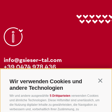
info@gsieser-tal.com
+39 0474 978 436
Wir verwenden Cookies und
Continu
Tourismusgenossenschaft Gsiesertal - Welsberg - Taisten in
andere Technologien
Südtirol
St. Martin 10a
I-39030 Gsiesertal
Wir und andere ausgewählte
5 Drittparteien
verwenden Cookies
und ähnliche Technologien. Diese Hilfsmittel sind unerlässlich, um
die Nutzung digitaler Inhalte zu gewährleisten, die Navigation zu
verbessern und, vorbehaltlich Ihrer Zustimmung, zu