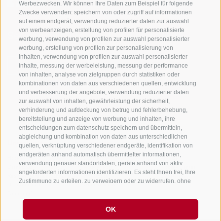
Werbezwecken. Wir können Ihre Daten zum Beispiel für folgende
Zwecke verwenden: speichern von oder zugriff auf informationen
auf einem endgerät, verwendung reduzierter daten zur auswahl
von werbeanzeigen, erstellung von profilen für personalisierte
Sei jederzeit informiert und up to date!
werbung, verwendung von profilen zur auswahl personalisierter
werbung, erstellung von profilen zur personalisierung von
inhalten, verwendung von profilen zur auswahl personalisierter
inhalte, messung der werbeleistung, messung der performance
NEWSLETTER
von inhalten, analyse von zielgruppen durch statistiken oder
kombinationen von daten aus verschiedenen quellen, entwicklung
und verbesserung der angebote, verwendung reduzierter daten
zur auswahl von inhalten, gewährleistung der sicherheit,
verhinderung und aufdeckung von betrug und fehlerbehebung,
bereitstellung und anzeige von werbung und inhalten, ihre
entscheidungen zum datenschutz speichern und übermitteln,
abgleichung und kombination von daten aus unterschiedlichen
Unterkünfte
Themen
Service
quellen, verknüpfung verschiedener endgeräte, identifikation von
endgeräten anhand automatisch übermittelter informationen,
Hotel
Die Region
Anreise
verwendung genauer standortdaten, geräte anhand von aktiv
Garni/B&B
Aktiv erleben
Mobility Center
angeforderten informationen identifizieren. Es steht Ihnen frei, Ihre
Residence/Ferienwohnung
Hot Spots
GuestPass
Zustimmung zu erteilen, zu verweigern oder zu widerrufen, ohne
Urlaub auf dem
Good to know
dass dies zu wesentlichen Einschränkungen führt. Wenn Sie auf
Bauernhof
„Cookies akzeptieren" klicken, erklären Sie sich mit der
Verwendung von Cookies und ähnlichen Tools einverstanden.
OK
Verwenden Sie die Schaltfläche „Einstellungen verwalten", um