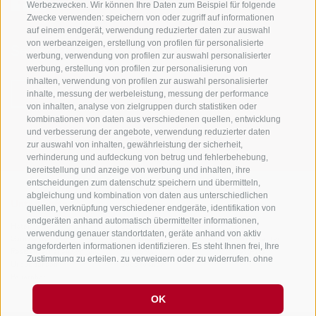
Werbezwecken. Wir können Ihre Daten zum Beispiel für folgende
Zwecke verwenden: speichern von oder zugriff auf informationen
auf einem endgerät, verwendung reduzierter daten zur auswahl
von werbeanzeigen, erstellung von profilen für personalisierte
Sei jederzeit informiert und up to date!
werbung, verwendung von profilen zur auswahl personalisierter
werbung, erstellung von profilen zur personalisierung von
inhalten, verwendung von profilen zur auswahl personalisierter
inhalte, messung der werbeleistung, messung der performance
NEWSLETTER
von inhalten, analyse von zielgruppen durch statistiken oder
kombinationen von daten aus verschiedenen quellen, entwicklung
und verbesserung der angebote, verwendung reduzierter daten
zur auswahl von inhalten, gewährleistung der sicherheit,
verhinderung und aufdeckung von betrug und fehlerbehebung,
bereitstellung und anzeige von werbung und inhalten, ihre
entscheidungen zum datenschutz speichern und übermitteln,
abgleichung und kombination von daten aus unterschiedlichen
Unterkünfte
Themen
Service
quellen, verknüpfung verschiedener endgeräte, identifikation von
endgeräten anhand automatisch übermittelter informationen,
Hotel
Die Region
Anreise
verwendung genauer standortdaten, geräte anhand von aktiv
Garni/B&B
Aktiv erleben
Mobility Center
angeforderten informationen identifizieren. Es steht Ihnen frei, Ihre
Residence/Ferienwohnung
Hot Spots
GuestPass
Zustimmung zu erteilen, zu verweigern oder zu widerrufen, ohne
Urlaub auf dem
Good to know
dass dies zu wesentlichen Einschränkungen führt. Wenn Sie auf
Bauernhof
„Cookies akzeptieren" klicken, erklären Sie sich mit der
Verwendung von Cookies und ähnlichen Tools einverstanden.
OK
Verwenden Sie die Schaltfläche „Einstellungen verwalten", um