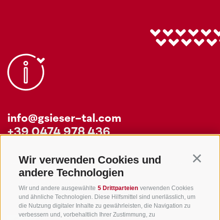
info@gsieser-tal.com
+39 0474 978 436
Wir verwenden Cookies und
Continu
Tourismusgenossenschaft Gsiesertal - Welsberg - Taisten in
andere Technologien
Südtirol
St. Martin 10a
I-39030 Gsiesertal
Wir und andere ausgewählte
5 Drittparteien
verwenden Cookies
und ähnliche Technologien. Diese Hilfsmittel sind unerlässlich, um
die Nutzung digitaler Inhalte zu gewährleisten, die Navigation zu
verbessern und, vorbehaltlich Ihrer Zustimmung, zu