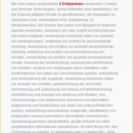
Wir und andere ausgewählte
5 Drittparteien
verwenden Cookies
und ähnliche Technologien. Diese Hilfsmittel sind unerlässlich, um
die Nutzung digitaler Inhalte zu gewährleisten, die Navigation zu
Sei jederzeit informiert und up to date!
verbessern und, vorbehaltlich Ihrer Zustimmung, zu
Werbezwecken. Wir können Ihre Daten zum Beispiel für folgende
Zwecke verwenden: speichern von oder zugriff auf informationen
NEWSLETTER
auf einem endgerät, verwendung reduzierter daten zur auswahl
von werbeanzeigen, erstellung von profilen für personalisierte
werbung, verwendung von profilen zur auswahl personalisierter
werbung, erstellung von profilen zur personalisierung von
inhalten, verwendung von profilen zur auswahl personalisierter
inhalte, messung der werbeleistung, messung der performance
von inhalten, analyse von zielgruppen durch statistiken oder
kombinationen von daten aus verschiedenen quellen, entwicklung
und verbesserung der angebote, verwendung reduzierter daten
Unterkünfte
Themen
Service
zur auswahl von inhalten, gewährleistung der sicherheit,
verhinderung und aufdeckung von betrug und fehlerbehebung,
Hotel
Die Region
Anreise
bereitstellung und anzeige von werbung und inhalten, ihre
Garni/B&B
Aktiv erleben
Mobility Center
entscheidungen zum datenschutz speichern und übermitteln,
Residence/Ferienwohnung
Hot Spots
GuestPass
abgleichung und kombination von daten aus unterschiedlichen
Urlaub auf dem
Good to know
quellen, verknüpfung verschiedener endgeräte, identifikation von
Bauernhof
endgeräten anhand automatisch übermittelter informationen,
verwendung genauer standortdaten, geräte anhand von aktiv
angeforderten informationen identifizieren. Es steht Ihnen frei, Ihre
Zustimmung zu erteilen, zu verweigern oder zu widerrufen, ohne
PARTNER