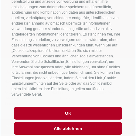
bereitstellung und anzeige von werbung und inhalten, ihre
Sei jederzeit informiert und up to date!
entscheidungen zum datenschutz speichern und übermitteln,
abgleichung und kombination von daten aus unterschiedlichen
quellen, verknüpfung verschiedener endgeräte, identifikation von
endgeräten anhand automatisch übermittelter informationen,
NEWSLETTER
verwendung genauer standortdaten, geräte anhand von aktiv
angeforderten informationen identifizieren. Es steht Ihnen frei, Ihre
Zustimmung zu erteilen, zu verweigern oder zu widerrufen, ohne
dass dies zu wesentlichen Einschränkungen führt. Wenn Sie auf
„Cookies akzeptieren" klicken, erklären Sie sich mit der
Verwendung von Cookies und ähnlichen Tools einverstanden.
Verwenden Sie die Schaltfläche „Einstellungen verwalten", um
Ihre Auswahl anzupassen oder „Alle ablehnen", um ohne Cookies
fortzufahren, die nicht unbedingt erforderlich sind. Sie können Ihre
Unterkünfte
Themen
Service
Einstellungen jederzeit ändern, indem Sie auf den Link „Cookie-
Hotel
Die Region
Anreise
Einstellungen" unten auf der Seite oder auf das Schildsymbol
Garni/B&B
Aktiv erleben
Mobility Center
unten links klicken. Ihre Einstellungen gelten nur für das
Residence/Ferienwohnung
Hot Spots
GuestPass
verwendete Gerät.
Urlaub auf dem
Good to know
Bauernhof
OK
PARTNER
created with passion by
Alle ablehnen