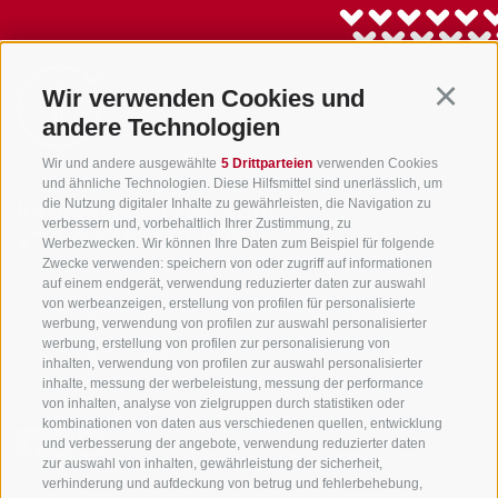
Wir verwenden Cookies und
Continu
andere Technologien
Wir und andere ausgewählte
5 Drittparteien
verwenden Cookies
und ähnliche Technologien. Diese Hilfsmittel sind unerlässlich, um
die Nutzung digitaler Inhalte zu gewährleisten, die Navigation zu
info@gsieser-tal.com
verbessern und, vorbehaltlich Ihrer Zustimmung, zu
+39 0474 978 436
Werbezwecken. Wir können Ihre Daten zum Beispiel für folgende
Zwecke verwenden: speichern von oder zugriff auf informationen
auf einem endgerät, verwendung reduzierter daten zur auswahl
von werbeanzeigen, erstellung von profilen für personalisierte
Tourismusgenossenschaft Gsiesertal - Welsberg - Taisten in
werbung, verwendung von profilen zur auswahl personalisierter
Südtirol
werbung, erstellung von profilen zur personalisierung von
St. Martin 10a
I-39030 Gsiesertal
inhalten, verwendung von profilen zur auswahl personalisierter
inhalte, messung der werbeleistung, messung der performance
von inhalten, analyse von zielgruppen durch statistiken oder
kombinationen von daten aus verschiedenen quellen, entwicklung
und verbesserung der angebote, verwendung reduzierter daten
zur auswahl von inhalten, gewährleistung der sicherheit,
verhinderung und aufdeckung von betrug und fehlerbehebung,