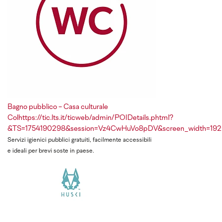
Bagno pubblico - Casa culturale
Colhttps://tic.lts.it/ticweb/admin/POIDetails.phtml?
&TS=1754190298&session=Vz4CwHuVo8pDV&screen_width=1
Servizi igienici pubblici gratuiti, facilmente accessibili
e ideali per brevi soste in paese.