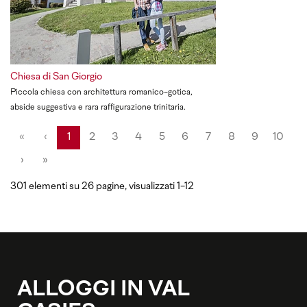
Chiesa di San Giorgio
Piccola chiesa con architettura romanico-gotica,
abside suggestiva e rara raffigurazione trinitaria.
«
‹
1
2
3
4
5
6
7
8
9
10
›
»
301 elementi su 26 pagine, visualizzati 1-12
ALLOGGI IN VAL