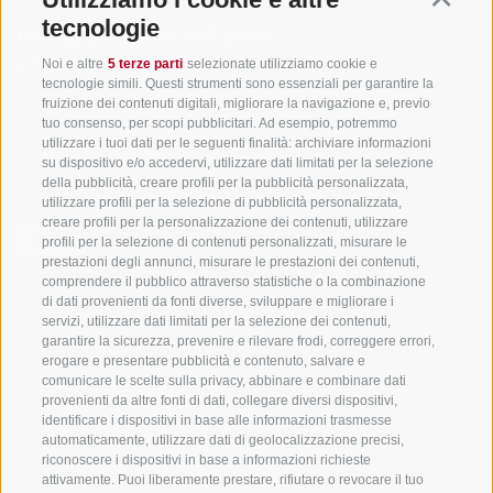
tecnologie
info@gsieser-tal.com
Noi e altre
5 terze parti
selezionate utilizziamo cookie e
+39 0474 978 436
tecnologie simili. Questi strumenti sono essenziali per garantire la
fruizione dei contenuti digitali, migliorare la navigazione e, previo
tuo consenso, per scopi pubblicitari. Ad esempio, potremmo
Soc. coop. turistica Val Casies-Monguelfo-Tesido in Alto Adige
utilizzare i tuoi dati per le seguenti finalità: archiviare informazioni
S. Martino 10a
I-39030 Val Casies
su dispositivo e/o accedervi, utilizzare dati limitati per la selezione
della pubblicità, creare profili per la pubblicità personalizzata,
utilizzare profili per la selezione di pubblicità personalizzata,
creare profili per la personalizzazione dei contenuti, utilizzare
profili per la selezione di contenuti personalizzati, misurare le
prestazioni degli annunci, misurare le prestazioni dei contenuti,
comprendere il pubblico attraverso statistiche o la combinazione
di dati provenienti da fonti diverse, sviluppare e migliorare i
Sempre informati e aggiornati!
servizi, utilizzare dati limitati per la selezione dei contenuti,
garantire la sicurezza, prevenire e rilevare frodi, correggere errori,
erogare e presentare pubblicità e contenuto, salvare e
comunicare le scelte sulla privacy, abbinare e combinare dati
NEWSLETTER
provenienti da altre fonti di dati, collegare diversi dispositivi,
identificare i dispositivi in base alle informazioni trasmesse
automaticamente, utilizzare dati di geolocalizzazione precisi,
riconoscere i dispositivi in base a informazioni richieste
attivamente. Puoi liberamente prestare, rifiutare o revocare il tuo