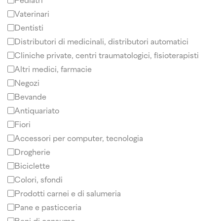
Pediatri
Vaterinari
Dentisti
Distributori di medicinali, distributori automatici
Cliniche private, centri traumatologici, fisioterapisti
Altri medici, farmacie
Negozi
Bevande
Antiquariato
Fiori
Accessori per computer, tecnologia
Drogherie
Biciclette
Colori, sfondi
Prodotti carnei e di salumeria
Pane e pasticceria