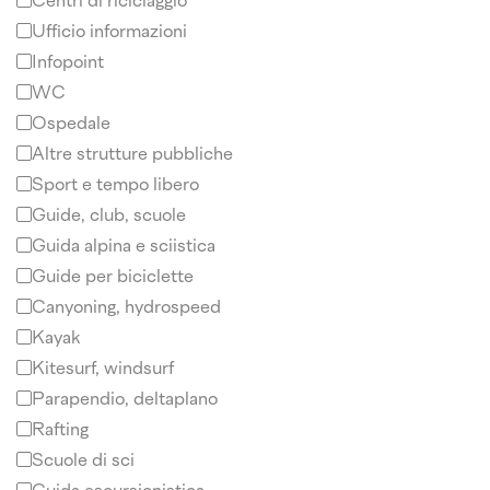
Centri di riciclaggio
Ufficio informazioni
Infopoint
WC
Ospedale
Altre strutture pubbliche
Sport e tempo libero
Guide, club, scuole
Guida alpina e sciistica
Guide per biciclette
Canyoning, hydrospeed
Kayak
Kitesurf, windsurf
Parapendio, deltaplano
Rafting
Scuole di sci