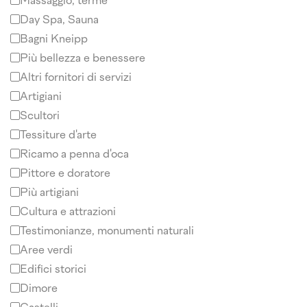
Massaggio, terme
Day Spa, Sauna
Bagni Kneipp
Più bellezza e benessere
Altri fornitori di servizi
Artigiani
Scultori
Tessiture d'arte
Ricamo a penna d'oca
Pittore e doratore
Più artigiani
Cultura e attrazioni
Testimonianze, monumenti naturali
Aree verdi
Edifici storici
Dimore