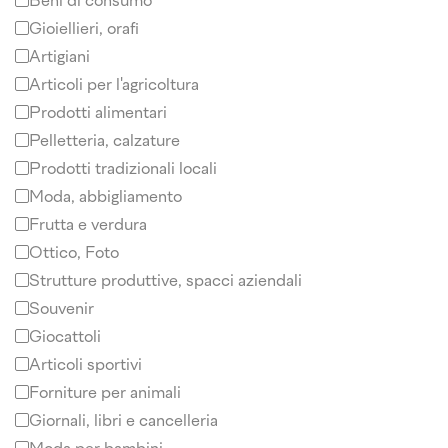
Beni di consumo
Gioiellieri, orafi
Artigiani
Articoli per l'agricoltura
Prodotti alimentari
Pelletteria, calzature
Prodotti tradizionali locali
Moda, abbigliamento
Frutta e verdura
Ottico, Foto
Strutture produttive, spacci aziendali
Souvenir
Giocattoli
Articoli sportivi
Forniture per animali
Giornali, libri e cancelleria