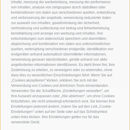
inhalte, messung der werbeleistung, messung der performance
von inhalten, analyse von zielgruppen durch statistiken oder
kombinationen von daten aus verschiedenen quellen, entwicklung
und verbesserung der angebote, verwendung reduzierter daten
zur auswahl von inhalten, gewährleistung der sicherheit,
verhinderung und aufdeckung von betrug und fehlerbehebung,
bereitstellung und anzeige von werbung und inhalten, ihre
Sei jederzeit informiert und up to date!
entscheidungen zum datenschutz speichern und übermitteln,
abgleichung und kombination von daten aus unterschiedlichen
quellen, verknüpfung verschiedener endgeräte, identifikation von
endgeräten anhand automatisch übermittelter informationen,
NEWSLETTER
verwendung genauer standortdaten, geräte anhand von aktiv
angeforderten informationen identifizieren. Es steht Ihnen frei, Ihre
Zustimmung zu erteilen, zu verweigern oder zu widerrufen, ohne
dass dies zu wesentlichen Einschränkungen führt. Wenn Sie auf
„Cookies akzeptieren" klicken, erklären Sie sich mit der
Verwendung von Cookies und ähnlichen Tools einverstanden.
Verwenden Sie die Schaltfläche „Einstellungen verwalten", um
Ihre Auswahl anzupassen oder „Alle ablehnen", um ohne Cookies
fortzufahren, die nicht unbedingt erforderlich sind. Sie können Ihre
Unterkünfte
Themen
Service
Einstellungen jederzeit ändern, indem Sie auf den Link „Cookie-
Hotel
Die Region
Anreise
Einstellungen" unten auf der Seite oder auf das Schildsymbol
Garni/B&B
Aktiv erleben
Mobility Center
unten links klicken. Ihre Einstellungen gelten nur für das
Residence/Ferienwohnung
Hot Spots
GuestPass
verwendete Gerät.
Urlaub auf dem
Good to know