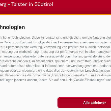
g - Taisten in Südtirol
hnologien
iche Technologien. Diese Hilfsmittel sind unerlässlich, um die Nutzung digit
re Daten zum Beispiel für folgende Zwecke verwenden: speichern von oder zu
n für personalisierte werbung, verwendung von profilen zur auswahl personalis
Service
e, messung der werbeleistung, messung der performance von inhalten, analyse
, verwendung reduzierter daten zur auswahl von inhalten, gewährleistung der
Anreise
 ihre entscheidungen zum datenschutz speichern und übermitteln, abgleichung
Mobility Center
nhand automatisch übermittelter informationen, verwendung genauer standortd
erweigern oder zu widerrufen, ohne dass dies zu wesentlichen Einschränkungen 
GuestPass
en. Verwenden Sie die Schaltfläche „Einstellungen verwalten", um Ihre Ausw
nstellungen jederzeit ändern, indem Sie auf den Link „Cookie-Einstellungen" un
Alle ablehnen