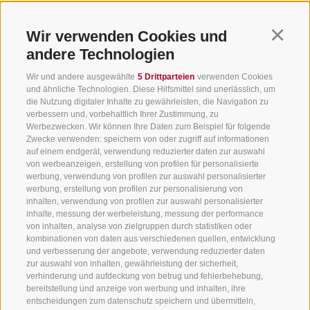
Wir verwenden Cookies und
Continu
andere Technologien
Wir und andere ausgewählte
5 Drittparteien
verwenden Cookies
und ähnliche Technologien. Diese Hilfsmittel sind unerlässlich, um
die Nutzung digitaler Inhalte zu gewährleisten, die Navigation zu
info@gsieser-tal.com
verbessern und, vorbehaltlich Ihrer Zustimmung, zu
+39 0474 978 436
Werbezwecken. Wir können Ihre Daten zum Beispiel für folgende
Zwecke verwenden: speichern von oder zugriff auf informationen
auf einem endgerät, verwendung reduzierter daten zur auswahl
von werbeanzeigen, erstellung von profilen für personalisierte
Tourismusgenossenschaft Gsiesertal - Welsberg - Taisten in
werbung, verwendung von profilen zur auswahl personalisierter
Südtirol
werbung, erstellung von profilen zur personalisierung von
St. Martin 10a
I-39030 Gsiesertal
inhalten, verwendung von profilen zur auswahl personalisierter
inhalte, messung der werbeleistung, messung der performance
von inhalten, analyse von zielgruppen durch statistiken oder
kombinationen von daten aus verschiedenen quellen, entwicklung
und verbesserung der angebote, verwendung reduzierter daten
zur auswahl von inhalten, gewährleistung der sicherheit,
verhinderung und aufdeckung von betrug und fehlerbehebung,
bereitstellung und anzeige von werbung und inhalten, ihre
Sei jederzeit informiert und up to date!
entscheidungen zum datenschutz speichern und übermitteln,