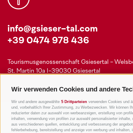
info@gsieser-tal.com
+39 0474 978 436
Tourismusgenossenschaft Gsiesertal - Welsber
St. Martin 10a
I-39030 Gsiesertal
Wir verwenden Cookies und andere Tec
Wir und andere ausgewählte
5 Drittparteien
verwenden Cookies und ähnl
und, vorbehaltlich Ihrer Zustimmung, zu Werbezwecken. Wir können Ih
reduzierter daten zur auswahl von werbeanzeigen, erstellung von profile
Unterkünfte
Themen
inhalten, verwendung von profilen zur auswahl personalisierter inhalt
aus verschiedenen quellen, entwicklung und verbesserung der angebote
Hotel
Die Region
fehlerbehebung, bereitstellung und anzeige von werbung und inhalten,