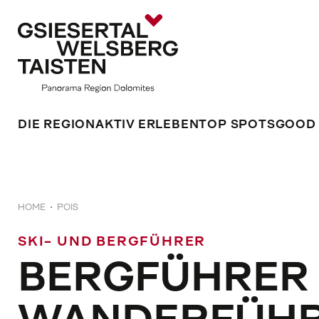
DIE REGION
AKTIV ERLEBEN
TOP SPOTS
GOOD
HOME
POIS
SKI- UND BERGFÜHRER
BERGFÜHRER