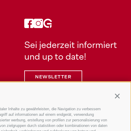
Sei jederzeit informiert
und up to date!
NEWSLETTER
Continu
aler Inhalte zu gewährleisten, die Navigation zu verbessern
griff auf informationen auf einem endgerät, verwendung
ierter werbung, erstellung von profilen zur personalisierung von
Information
 von zielgruppen durch statistiken oder kombinationen von daten