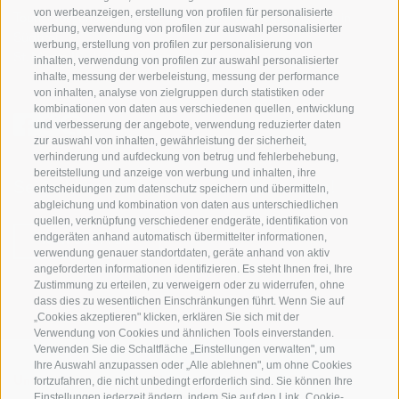
von werbeanzeigen, erstellung von profilen für personalisierte
Tourismusgenossenschaft Gsiesertal - Welsberg - Taisten in
werbung, verwendung von profilen zur auswahl personalisierter
Südtirol
werbung, erstellung von profilen zur personalisierung von
St. Martin 10a
I-39030 Gsiesertal
inhalten, verwendung von profilen zur auswahl personalisierter
inhalte, messung der werbeleistung, messung der performance
von inhalten, analyse von zielgruppen durch statistiken oder
kombinationen von daten aus verschiedenen quellen, entwicklung
und verbesserung der angebote, verwendung reduzierter daten
zur auswahl von inhalten, gewährleistung der sicherheit,
verhinderung und aufdeckung von betrug und fehlerbehebung,
bereitstellung und anzeige von werbung und inhalten, ihre
Sei jederzeit informiert und up to date!
entscheidungen zum datenschutz speichern und übermitteln,
abgleichung und kombination von daten aus unterschiedlichen
quellen, verknüpfung verschiedener endgeräte, identifikation von
endgeräten anhand automatisch übermittelter informationen,
NEWSLETTER
verwendung genauer standortdaten, geräte anhand von aktiv
angeforderten informationen identifizieren. Es steht Ihnen frei, Ihre
Zustimmung zu erteilen, zu verweigern oder zu widerrufen, ohne
dass dies zu wesentlichen Einschränkungen führt. Wenn Sie auf
„Cookies akzeptieren" klicken, erklären Sie sich mit der
Verwendung von Cookies und ähnlichen Tools einverstanden.
Verwenden Sie die Schaltfläche „Einstellungen verwalten", um
Ihre Auswahl anzupassen oder „Alle ablehnen", um ohne Cookies
fortzufahren, die nicht unbedingt erforderlich sind. Sie können Ihre
Unterkünfte
Themen
Service
Einstellungen jederzeit ändern, indem Sie auf den Link „Cookie-