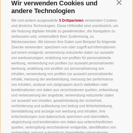
Wir verwenden Cookies und
Continu
andere Technologien
Wir und andere ausgewählte
5 Drittparteien
verwenden Cookies
und ähnliche Technologien. Diese Hilfsmittel sind unerlässlich, um
die Nutzung digitaler Inhalte zu gewährleisten, die Navigation zu
info@gsieser-tal.com
verbessern und, vorbehaltlich Ihrer Zustimmung, zu
+39 0474 978 436
Werbezwecken. Wir können Ihre Daten zum Beispiel für folgende
Zwecke verwenden: speichern von oder zugriff auf informationen
auf einem endgerät, verwendung reduzierter daten zur auswahl
von werbeanzeigen, erstellung von profilen für personalisierte
Tourismusgenossenschaft Gsiesertal - Welsberg - Taisten in
werbung, verwendung von profilen zur auswahl personalisierter
Südtirol
werbung, erstellung von profilen zur personalisierung von
St. Martin 10a
I-39030 Gsiesertal
inhalten, verwendung von profilen zur auswahl personalisierter
inhalte, messung der werbeleistung, messung der performance
von inhalten, analyse von zielgruppen durch statistiken oder
kombinationen von daten aus verschiedenen quellen, entwicklung
und verbesserung der angebote, verwendung reduzierter daten
zur auswahl von inhalten, gewährleistung der sicherheit,
verhinderung und aufdeckung von betrug und fehlerbehebung,
bereitstellung und anzeige von werbung und inhalten, ihre
Sei jederzeit informiert und up to date!
entscheidungen zum datenschutz speichern und übermitteln,
abgleichung und kombination von daten aus unterschiedlichen
quellen, verknüpfung verschiedener endgeräte, identifikation von
endgeräten anhand automatisch übermittelter informationen,