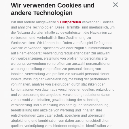
Wir verwenden Cookies und
Continu
andere Technologien
Wir und andere ausgewählte
5 Drittparteien
verwenden Cookies
und ähnliche Technologien. Diese Hilfsmittel sind unerlässlich, um
die Nutzung digitaler Inhalte zu gewährleisten, die Navigation zu
info@gsieser-tal.com
verbessern und, vorbehaltlich Ihrer Zustimmung, zu
+39 0474 978 436
Werbezwecken. Wir können Ihre Daten zum Beispiel für folgende
Zwecke verwenden: speichern von oder zugriff auf informationen
auf einem endgerät, verwendung reduzierter daten zur auswahl
von werbeanzeigen, erstellung von profilen für personalisierte
Tourismusgenossenschaft Gsiesertal - Welsberg - Taisten in
werbung, verwendung von profilen zur auswahl personalisierter
Südtirol
werbung, erstellung von profilen zur personalisierung von
St. Martin 10a
I-39030 Gsiesertal
inhalten, verwendung von profilen zur auswahl personalisierter
inhalte, messung der werbeleistung, messung der performance
von inhalten, analyse von zielgruppen durch statistiken oder
kombinationen von daten aus verschiedenen quellen, entwicklung
und verbesserung der angebote, verwendung reduzierter daten
zur auswahl von inhalten, gewährleistung der sicherheit,
verhinderung und aufdeckung von betrug und fehlerbehebung,
bereitstellung und anzeige von werbung und inhalten, ihre
Sei jederzeit informiert und up to date!
entscheidungen zum datenschutz speichern und übermitteln,
abgleichung und kombination von daten aus unterschiedlichen
quellen, verknüpfung verschiedener endgeräte, identifikation von