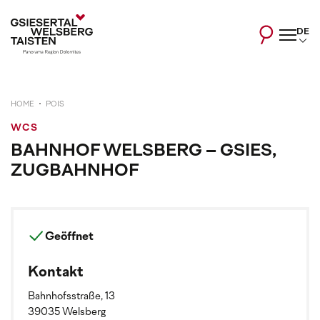
DE
HOME
POIS
WCS
BAHNHOF WELSBERG – GSIES,
ZUGBAHNHOF
Geöffnet
Kontakt
Bahnhofsstraße, 13
39035 Welsberg