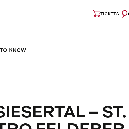
TICKETS
 TO KNOW
IESERTAL – ST.