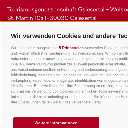
Tourismusgenossenschaft Gsiesertal - Welsber
St. Martin 10a
I-39030 Gsiesertal
Wir verwenden Cookies und andere Tec
Wir und andere ausgewählte
5 Drittparteien
verwenden Cookies und ähnl
und, vorbehaltlich Ihrer Zustimmung, zu Werbezwecken. Wir können Ih
reduzierter daten zur auswahl von werbeanzeigen, erstellung von profile
Unterkünfte
Themen
inhalten, verwendung von profilen zur auswahl personalisierter inhalt
aus verschiedenen quellen, entwicklung und verbesserung der angebote
Hotel
Die Region
fehlerbehebung, bereitstellung und anzeige von werbung und inhalten,
Garni/B&B
Aktiv erleben
verknüpfung verschiedener endgeräte, identifikation von endgeräten a
identifizieren. Es steht Ihnen frei, Ihre Zustimmung zu erteilen, zu v
Residence/Ferienwohnung
Hot Spots
sich mit der Verwendung von Cookies und ähnlichen Tools einverstand
Urlaub auf dem Bauernhof
Good to know
fortzufahren, die nicht unbedingt erforderlich sind. Sie können Ihre Ei
Ihre Einstellungen gelten nur für das verwendete Gerät.
PARTNER
Weitere Informationen