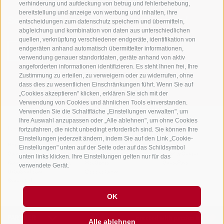
verhinderung und aufdeckung von betrug und fehlerbehebung,
bereitstellung und anzeige von werbung und inhalten, ihre
Sei jederzeit informiert und up to date!
entscheidungen zum datenschutz speichern und übermitteln,
abgleichung und kombination von daten aus unterschiedlichen
quellen, verknüpfung verschiedener endgeräte, identifikation von
endgeräten anhand automatisch übermittelter informationen,
NEWSLETTER
verwendung genauer standortdaten, geräte anhand von aktiv
angeforderten informationen identifizieren. Es steht Ihnen frei, Ihre
Zustimmung zu erteilen, zu verweigern oder zu widerrufen, ohne
dass dies zu wesentlichen Einschränkungen führt. Wenn Sie auf
„Cookies akzeptieren" klicken, erklären Sie sich mit der
Verwendung von Cookies und ähnlichen Tools einverstanden.
Verwenden Sie die Schaltfläche „Einstellungen verwalten", um
Ihre Auswahl anzupassen oder „Alle ablehnen", um ohne Cookies
fortzufahren, die nicht unbedingt erforderlich sind. Sie können Ihre
Unterkünfte
Themen
Service
Einstellungen jederzeit ändern, indem Sie auf den Link „Cookie-
Hotel
Die Region
Anreise
Einstellungen" unten auf der Seite oder auf das Schildsymbol
Garni/B&B
Aktiv erleben
Mobility Center
unten links klicken. Ihre Einstellungen gelten nur für das
Residence/Ferienwohnung
Hot Spots
GuestPass
verwendete Gerät.
Urlaub auf dem
Good to know
Bauernhof
OK
PARTNER
created with passion by
Alle ablehnen