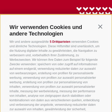
Wir verwenden Cookies und
Continu
andere Technologien
Wir und andere ausgewählte
5 Drittparteien
verwenden Cookies
und ähnliche Technologien. Diese Hilfsmittel sind unerlässlich, um
die Nutzung digitaler Inhalte zu gewährleisten, die Navigation zu
info@gsieser-tal.com
verbessern und, vorbehaltlich Ihrer Zustimmung, zu
+39 0474 978 436
Werbezwecken. Wir können Ihre Daten zum Beispiel für folgende
Zwecke verwenden: speichern von oder zugriff auf informationen
auf einem endgerät, verwendung reduzierter daten zur auswahl
von werbeanzeigen, erstellung von profilen für personalisierte
Tourismusgenossenschaft Gsiesertal - Welsberg - Taisten in
werbung, verwendung von profilen zur auswahl personalisierter
Südtirol
werbung, erstellung von profilen zur personalisierung von
St. Martin 10a
I-39030 Gsiesertal
inhalten, verwendung von profilen zur auswahl personalisierter
inhalte, messung der werbeleistung, messung der performance
von inhalten, analyse von zielgruppen durch statistiken oder
kombinationen von daten aus verschiedenen quellen, entwicklung
und verbesserung der angebote, verwendung reduzierter daten
zur auswahl von inhalten, gewährleistung der sicherheit,