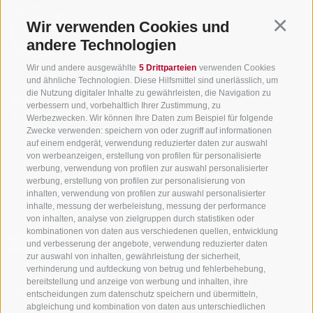
Wir verwenden Cookies und
Continu
andere Technologien
Wir und andere ausgewählte
5 Drittparteien
verwenden Cookies
und ähnliche Technologien. Diese Hilfsmittel sind unerlässlich, um
die Nutzung digitaler Inhalte zu gewährleisten, die Navigation zu
info@gsieser-tal.com
verbessern und, vorbehaltlich Ihrer Zustimmung, zu
+39 0474 978 436
Werbezwecken. Wir können Ihre Daten zum Beispiel für folgende
Zwecke verwenden: speichern von oder zugriff auf informationen
auf einem endgerät, verwendung reduzierter daten zur auswahl
von werbeanzeigen, erstellung von profilen für personalisierte
Tourismusgenossenschaft Gsiesertal - Welsberg - Taisten in
werbung, verwendung von profilen zur auswahl personalisierter
Südtirol
werbung, erstellung von profilen zur personalisierung von
St. Martin 10a
I-39030 Gsiesertal
inhalten, verwendung von profilen zur auswahl personalisierter
inhalte, messung der werbeleistung, messung der performance
von inhalten, analyse von zielgruppen durch statistiken oder
kombinationen von daten aus verschiedenen quellen, entwicklung
und verbesserung der angebote, verwendung reduzierter daten
zur auswahl von inhalten, gewährleistung der sicherheit,
verhinderung und aufdeckung von betrug und fehlerbehebung,
bereitstellung und anzeige von werbung und inhalten, ihre
Sei jederzeit informiert und up to date!
entscheidungen zum datenschutz speichern und übermitteln,
abgleichung und kombination von daten aus unterschiedlichen