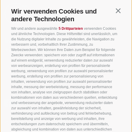
Wir verwenden Cookies und
Continu
andere Technologien
Wir und andere ausgewählte
5 Drittparteien
verwenden Cookies
und ähnliche Technologien. Diese Hilfsmittel sind unerlässlich, um
die Nutzung digitaler Inhalte zu gewährleisten, die Navigation zu
info@gsieser-tal.com
verbessern und, vorbehaltlich Ihrer Zustimmung, zu
+39 0474 978 436
Werbezwecken. Wir können Ihre Daten zum Beispiel für folgende
Zwecke verwenden: speichern von oder zugriff auf informationen
auf einem endgerät, verwendung reduzierter daten zur auswahl
von werbeanzeigen, erstellung von profilen für personalisierte
Tourismusgenossenschaft Gsiesertal - Welsberg - Taisten in
werbung, verwendung von profilen zur auswahl personalisierter
Südtirol
werbung, erstellung von profilen zur personalisierung von
St. Martin 10a
I-39030 Gsiesertal
inhalten, verwendung von profilen zur auswahl personalisierter
inhalte, messung der werbeleistung, messung der performance
von inhalten, analyse von zielgruppen durch statistiken oder
kombinationen von daten aus verschiedenen quellen, entwicklung
und verbesserung der angebote, verwendung reduzierter daten
zur auswahl von inhalten, gewährleistung der sicherheit,
verhinderung und aufdeckung von betrug und fehlerbehebung,
bereitstellung und anzeige von werbung und inhalten, ihre
Sei jederzeit informiert und up to date!
entscheidungen zum datenschutz speichern und übermitteln,
abgleichung und kombination von daten aus unterschiedlichen