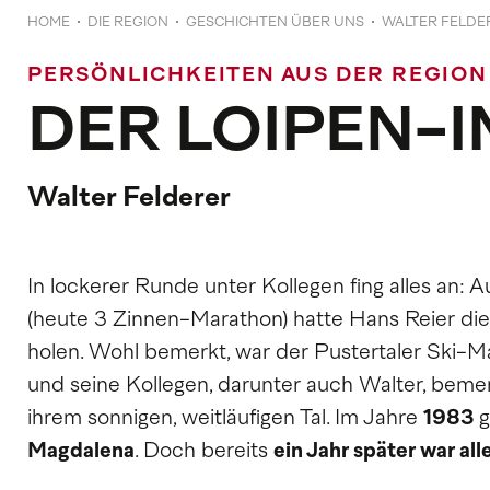
HOME
DIE REGION
GESCHICHTEN ÜBER UNS
WALTER FELDE
PERSÖNLICHKEITEN AUS DER REGION
DER LOIPEN-
Walter Felderer
In lockerer Runde unter Kollegen fing alles a
(heute 3 Zinnen-Marathon) hatte Hans Reier die
holen. Wohl bemerkt, war der Pustertaler Ski-Mar
und seine Kollegen, darunter auch Walter, bemer
ihrem sonnigen, weitläufigen Tal. Im Jahre
1983
g
Magdalena
. Doch bereits
ein Jahr später war all