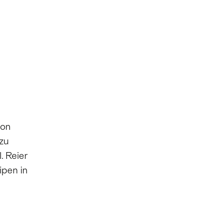
hon
 zu
. Reier
ipen in