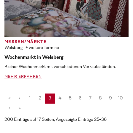
MESSEN/MÄRKTE
Welsberg
| + weitere Termine
Wochenmarkt in Welsberg
Kleiner Wochenmarkt mit verschiedenen Verkaufsständen.
MEHR ERFAHREN
«
‹
1
2
3
4
5
6
7
8
9
10
›
»
200 Einträge auf 17 Seiten, Angezeigte Einträge 25-36