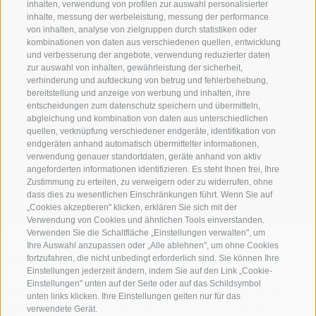
St. Martin 10a
I-39030 Gsiesertal
inhalten, verwendung von profilen zur auswahl personalisierter
inhalte, messung der werbeleistung, messung der performance
von inhalten, analyse von zielgruppen durch statistiken oder
kombinationen von daten aus verschiedenen quellen, entwicklung
und verbesserung der angebote, verwendung reduzierter daten
zur auswahl von inhalten, gewährleistung der sicherheit,
verhinderung und aufdeckung von betrug und fehlerbehebung,
bereitstellung und anzeige von werbung und inhalten, ihre
Sei jederzeit informiert und up to date!
entscheidungen zum datenschutz speichern und übermitteln,
abgleichung und kombination von daten aus unterschiedlichen
quellen, verknüpfung verschiedener endgeräte, identifikation von
endgeräten anhand automatisch übermittelter informationen,
NEWSLETTER
verwendung genauer standortdaten, geräte anhand von aktiv
angeforderten informationen identifizieren. Es steht Ihnen frei, Ihre
Zustimmung zu erteilen, zu verweigern oder zu widerrufen, ohne
dass dies zu wesentlichen Einschränkungen führt. Wenn Sie auf
„Cookies akzeptieren" klicken, erklären Sie sich mit der
Verwendung von Cookies und ähnlichen Tools einverstanden.
Verwenden Sie die Schaltfläche „Einstellungen verwalten", um
Ihre Auswahl anzupassen oder „Alle ablehnen", um ohne Cookies
fortzufahren, die nicht unbedingt erforderlich sind. Sie können Ihre
Unterkünfte
Themen
Service
Einstellungen jederzeit ändern, indem Sie auf den Link „Cookie-
Hotel
Die Region
Anreise
Einstellungen" unten auf der Seite oder auf das Schildsymbol
Garni/B&B
Aktiv erleben
Mobility Center
unten links klicken. Ihre Einstellungen gelten nur für das
Residence/Ferienwohnung
Hot Spots
GuestPass
verwendete Gerät.