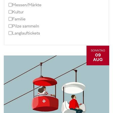
Messen/Märkte
Kultur
Familie
Pilze sammeln
Langlauftickets
SONNTAG
09
AUG