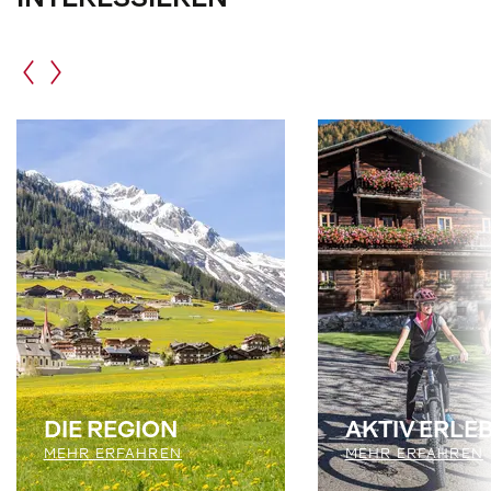
INTERESSIEREN
DIE REGION
AKTIV ERLE
MEHR ERFAHREN
MEHR ERFAHREN