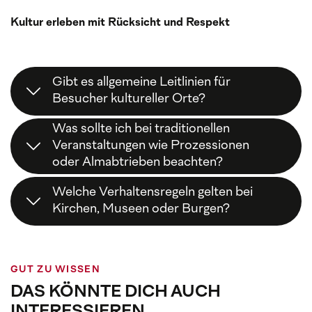
Kultur erleben mit Rücksicht und Respekt
Gibt es allgemeine Leitlinien für
Besucher kultureller Orte?
Ja,
Respekt
,
Rücksichtnahme
und das
Befolgen
Was sollte ich bei traditionellen
von Hinweisschildern
sind die wichtigsten
Veranstaltungen wie Prozessionen
Grundsätze. Damit trägst Du zum Erhalt unserer
oder Almabtrieben beachten?
Kulturschätze bei.
Bleib auf den
ausgewiesenen Wegen
, halte
Welche Verhaltensregeln gelten bei
Abstand
zu Tieren und Teilnehmern und genieße
Kirchen, Museen oder Burgen?
die Traditionen ohne Störungen.
Bitte achte auf
angemessene Kleidung
,
leise
Gespräche
und
respektvolles Verhalten
.
Fotografieren ist oft nur eingeschränkt erlaubt.
GUT ZU WISSEN
DAS KÖNNTE DICH AUCH