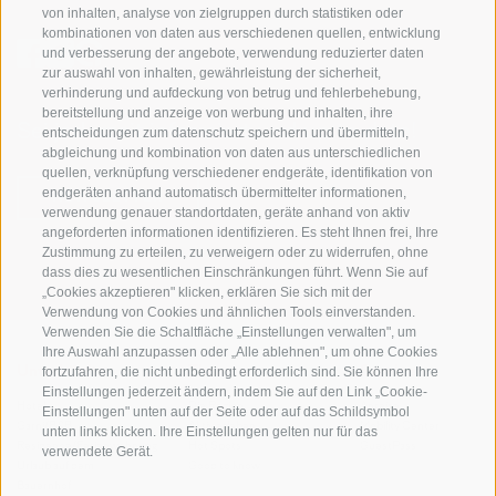
von inhalten, analyse von zielgruppen durch statistiken oder
kombinationen von daten aus verschiedenen quellen, entwicklung
und verbesserung der angebote, verwendung reduzierter daten
zur auswahl von inhalten, gewährleistung der sicherheit,
verhinderung und aufdeckung von betrug und fehlerbehebung,
bereitstellung und anzeige von werbung und inhalten, ihre
Sei jederzeit informiert und up to date!
entscheidungen zum datenschutz speichern und übermitteln,
abgleichung und kombination von daten aus unterschiedlichen
quellen, verknüpfung verschiedener endgeräte, identifikation von
endgeräten anhand automatisch übermittelter informationen,
NEWSLETTER
verwendung genauer standortdaten, geräte anhand von aktiv
angeforderten informationen identifizieren. Es steht Ihnen frei, Ihre
Zustimmung zu erteilen, zu verweigern oder zu widerrufen, ohne
dass dies zu wesentlichen Einschränkungen führt. Wenn Sie auf
„Cookies akzeptieren" klicken, erklären Sie sich mit der
Verwendung von Cookies und ähnlichen Tools einverstanden.
Verwenden Sie die Schaltfläche „Einstellungen verwalten", um
Ihre Auswahl anzupassen oder „Alle ablehnen", um ohne Cookies
fortzufahren, die nicht unbedingt erforderlich sind. Sie können Ihre
Unterkünfte
Themen
Service
Einstellungen jederzeit ändern, indem Sie auf den Link „Cookie-
Hotel
Die Region
Anreise
Einstellungen" unten auf der Seite oder auf das Schildsymbol
Garni/B&B
Aktiv erleben
Mobility Center
unten links klicken. Ihre Einstellungen gelten nur für das
Residence/Ferienwohnung
Hot Spots
GuestPass
verwendete Gerät.
Urlaub auf dem
Good to know
Bauernhof