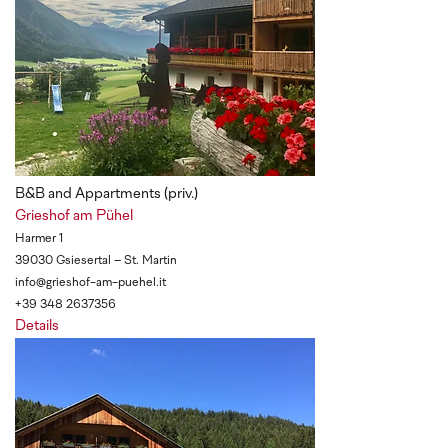
B&B and Appartments (priv.)
Grieshof am Pühel
Harmer 1
39030 Gsiesertal – St. Martin
info@grieshof-am-puehel.it
+39 348 2637356
Details