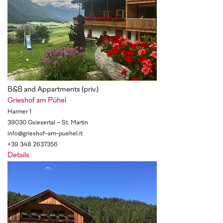
B&B and Appartments (priv.)
Grieshof am Pühel
Harmer 1
39030 Gsiesertal – St. Martin
info@grieshof-am-puehel.it
+39 348 2637356
Details