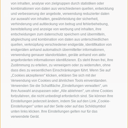
von inhalten, analyse von zielgruppen durch statistiken oder
kombinationen von daten aus verschiedenen quellen, entwicklung
und verbesserung der angebote, verwendung reduzierter daten
zur auswahl von inhalten, gewährleistung der sicherheit,
verhinderung und aufdeckung von betrug und fehlerbehebung,
bereitstellung und anzeige von werbung und inhalten, ihre
Sei jederzeit informiert und up to date!
entscheidungen zum datenschutz speichern und übermitteln,
abgleichung und kombination von daten aus unterschiedlichen
quellen, verknüpfung verschiedener endgeräte, identifikation von
endgeräten anhand automatisch übermittelter informationen,
NEWSLETTER
verwendung genauer standortdaten, geräte anhand von aktiv
angeforderten informationen identifizieren. Es steht Ihnen frei, Ihre
Zustimmung zu erteilen, zu verweigern oder zu widerrufen, ohne
dass dies zu wesentlichen Einschränkungen führt. Wenn Sie auf
„Cookies akzeptieren" klicken, erklären Sie sich mit der
Verwendung von Cookies und ähnlichen Tools einverstanden.
Verwenden Sie die Schaltfläche „Einstellungen verwalten", um
Ihre Auswahl anzupassen oder „Alle ablehnen", um ohne Cookies
fortzufahren, die nicht unbedingt erforderlich sind. Sie können Ihre
Unterkünfte
Themen
Service
Einstellungen jederzeit ändern, indem Sie auf den Link „Cookie-
Hotel
Die Region
Anreise
Einstellungen" unten auf der Seite oder auf das Schildsymbol
Garni/B&B
Aktiv erleben
Mobility Center
unten links klicken. Ihre Einstellungen gelten nur für das
Residence/Ferienwohnung
Hot Spots
GuestPass
verwendete Gerät.
Urlaub auf dem
Good to know
Bauernhof