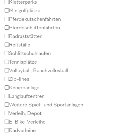
Kletterparks
Minigolfplätze
Pferdekutschenfahrten
Pferdeschlittenfahrten
Radraststätten
Reitställe
Schlittschuhlaufen
Tennisplätze
Volleyball, Beachvolleyball
Zip-lines
Kneippanlage
Langlaufzentren
Weitere Spiel- und Sportanlagen
Verleih, Depot
E-Bike-Verleihe
Radverleihe