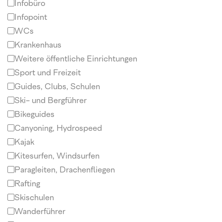
Infobüro
Infopoint
WCs
Krankenhaus
Weitere öffentliche Einrichtungen
Sport und Freizeit
Guides, Clubs, Schulen
Ski- und Bergführer
Bikeguides
Canyoning, Hydrospeed
Kajak
Kitesurfen, Windsurfen
Paragleiten, Drachenfliegen
Rafting
Skischulen
Wanderführer