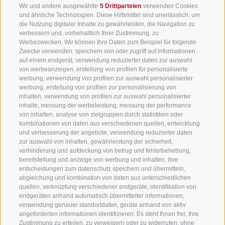
Wir und andere ausgewählte
5 Drittparteien
verwenden Cookies
und ähnliche Technologien. Diese Hilfsmittel sind unerlässlich, um
die Nutzung digitaler Inhalte zu gewährleisten, die Navigation zu
info@gsieser-tal.com
verbessern und, vorbehaltlich Ihrer Zustimmung, zu
+39 0474 978 436
Werbezwecken. Wir können Ihre Daten zum Beispiel für folgende
Zwecke verwenden: speichern von oder zugriff auf informationen
auf einem endgerät, verwendung reduzierter daten zur auswahl
von werbeanzeigen, erstellung von profilen für personalisierte
Tourismusgenossenschaft Gsiesertal - Welsberg - Taisten in
werbung, verwendung von profilen zur auswahl personalisierter
Südtirol
werbung, erstellung von profilen zur personalisierung von
St. Martin 10a
I-39030 Gsiesertal
inhalten, verwendung von profilen zur auswahl personalisierter
inhalte, messung der werbeleistung, messung der performance
von inhalten, analyse von zielgruppen durch statistiken oder
kombinationen von daten aus verschiedenen quellen, entwicklung
und verbesserung der angebote, verwendung reduzierter daten
zur auswahl von inhalten, gewährleistung der sicherheit,
verhinderung und aufdeckung von betrug und fehlerbehebung,
bereitstellung und anzeige von werbung und inhalten, ihre
Sei jederzeit informiert und up to date!
entscheidungen zum datenschutz speichern und übermitteln,
abgleichung und kombination von daten aus unterschiedlichen
quellen, verknüpfung verschiedener endgeräte, identifikation von
endgeräten anhand automatisch übermittelter informationen,
NEWSLETTER
verwendung genauer standortdaten, geräte anhand von aktiv
angeforderten informationen identifizieren. Es steht Ihnen frei, Ihre
Zustimmung zu erteilen, zu verweigern oder zu widerrufen, ohne