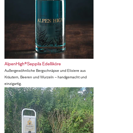
AlpenHigh®Seppila Edelliköre
Außergewöhnliche Bergschnäpse und Elixiere aus
Kräutern, Beeren und Wurzeln – handgemacht und
einzigartig.