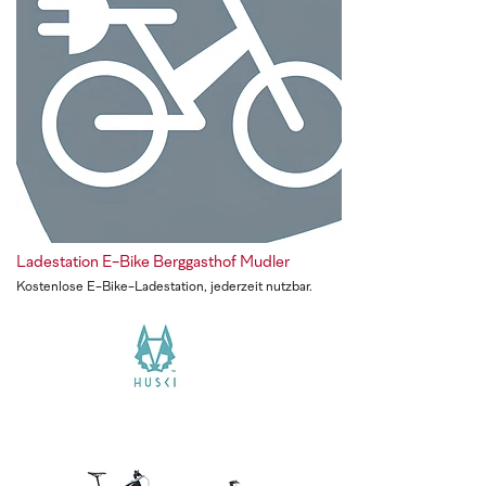
Ladestation E-Bike Berggasthof Mudler
Kostenlose E-Bike-Ladestation, jederzeit nutzbar.