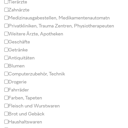
Tierärzte
Zahnärzte
Medizinausgabestellen, Medikamentenautomatn
Privatkliniken, Trauma Zentren, Physiotherapeuten
Weitere Ärzte, Apotheken
Geschäfte
Getränke
Antiquitäten
Blumen
Computerzubehör, Technik
Drogerie
Fahrräder
Farben, Tapeten
Fleisch und Wurstwaren
Brot und Gebäck
Haushaltswaren