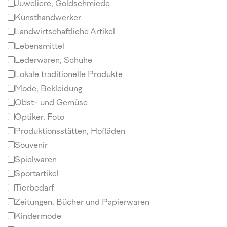
Juweliere, Goldschmiede
Kunsthandwerker
Landwirtschaftliche Artikel
Lebensmittel
Lederwaren, Schuhe
Lokale traditionelle Produkte
Mode, Bekleidung
Obst- und Gemüse
Optiker, Foto
Produktionsstätten, Hofläden
Souvenir
Spielwaren
Sportartikel
Tierbedarf
Zeitungen, Bücher und Papierwaren
Kindermode