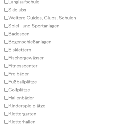
Langlaufschule
Skiclubs
Weitere Guides, Clubs, Schulen
Spiel- und Sportanlagen
Badeseen
Bogenschießanlagen
Eisklettern
Fischergewässer
Fitnesscenter
Freibäder
Fußballplätze
Golfplätze
Hallenbäder
Kinderspielplätze
Klettergarten
Kletterhallen