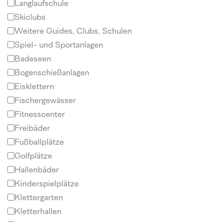
Langlaufschule
Skiclubs
Weitere Guides, Clubs, Schulen
Spiel- und Sportanlagen
Badeseen
Bogenschießanlagen
Eisklettern
Fischergewässer
Fitnesscenter
Freibäder
Fußballplätze
Golfplätze
Hallenbäder
Kinderspielplätze
Klettergarten
Kletterhallen