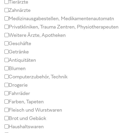
Tierärzte
Zahnärzte
Medizinausgabestellen, Medikamentenautomatn
Privatkliniken, Trauma Zentren, Physiotherapeuten
Weitere Ärzte, Apotheken
Geschäfte
Getränke
Antiquitäten
Blumen
Computerzubehör, Technik
Drogerie
Fahrräder
Farben, Tapeten
Fleisch und Wurstwaren
Brot und Gebäck
Haushaltswaren