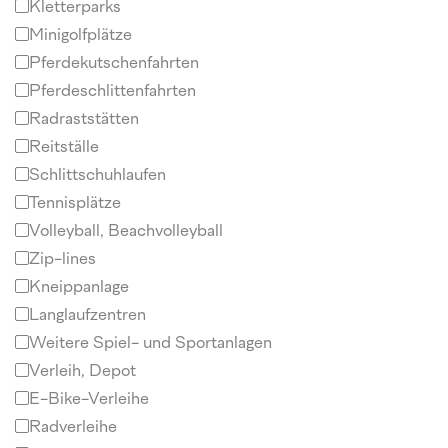
Kletterparks
Minigolfplätze
Pferdekutschenfahrten
Pferdeschlittenfahrten
Radraststätten
Reitställe
Schlittschuhlaufen
Tennisplätze
Volleyball, Beachvolleyball
Zip-lines
Kneippanlage
Langlaufzentren
Weitere Spiel- und Sportanlagen
Verleih, Depot
E-Bike-Verleihe
Radverleihe