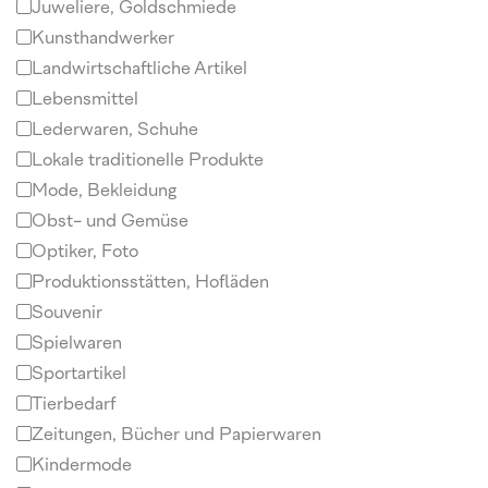
Juweliere, Goldschmiede
Kunsthandwerker
Landwirtschaftliche Artikel
Lebensmittel
Lederwaren, Schuhe
Lokale traditionelle Produkte
Mode, Bekleidung
Obst- und Gemüse
Optiker, Foto
Produktionsstätten, Hofläden
Souvenir
Spielwaren
Sportartikel
Tierbedarf
Zeitungen, Bücher und Papierwaren
Kindermode