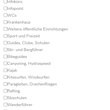
Infobüro
Infopoint
WCs
Krankenhaus
Weitere öffentliche Einrichtungen
Sport und Freizeit
Guides, Clubs, Schulen
Ski- und Bergführer
Bikeguides
Canyoning, Hydrospeed
Kajak
Kitesurfen, Windsurfen
Paragleiten, Drachenfliegen
Rafting
Skischulen
Wanderführer