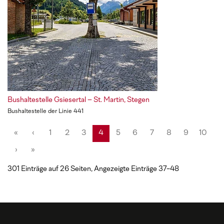
Bushaltestelle Gsiesertal – St. Martin, Stegen
Bushaltestelle der Linie 441
«
‹
1
2
3
4
5
6
7
8
9
10
›
»
301 Einträge auf 26 Seiten, Angezeigte Einträge 37-48