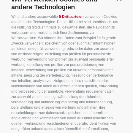
andere Technologien
Wir und andere ausgewählte
5 Drittparteien
verwenden Cookies
und ähnliche Technologien. Diese Hilfsmittel sind unerlässlich, um
die Nutzung digitaler Inhalte zu gewährleisten, die Navigation zu
info@gsieser-tal.com
verbessern und, vorbehaltlich Ihrer Zustimmung, zu
+39 0474 978 436
Werbezwecken. Wir können Ihre Daten zum Beispiel für folgende
Zwecke verwenden: speichern von oder zugriff auf informationen
auf einem endgerät, verwendung reduzierter daten zur auswahl
von werbeanzeigen, erstellung von profilen für personalisierte
Tourismusgenossenschaft Gsiesertal - Welsberg - Taisten in
werbung, verwendung von profilen zur auswahl personalisierter
Südtirol
werbung, erstellung von profilen zur personalisierung von
St. Martin 10a
I-39030 Gsiesertal
inhalten, verwendung von profilen zur auswahl personalisierter
inhalte, messung der werbeleistung, messung der performance
von inhalten, analyse von zielgruppen durch statistiken oder
kombinationen von daten aus verschiedenen quellen, entwicklung
und verbesserung der angebote, verwendung reduzierter daten
zur auswahl von inhalten, gewährleistung der sicherheit,
verhinderung und aufdeckung von betrug und fehlerbehebung,
bereitstellung und anzeige von werbung und inhalten, ihre
Sei jederzeit informiert und up to date!
entscheidungen zum datenschutz speichern und übermitteln,
abgleichung und kombination von daten aus unterschiedlichen
quellen, verknüpfung verschiedener endgeräte, identifikation von
endgeräten anhand automatisch übermittelter informationen,
NEWSLETTER