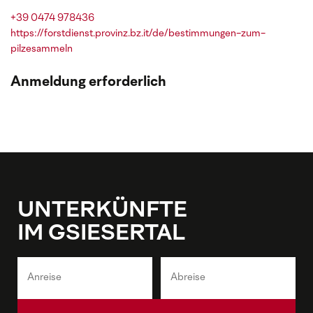
+39 0474 978436
https://forstdienst.provinz.bz.it/de/bestimmungen-zum-
pilzesammeln
Anmeldung erforderlich
UNTERKÜNFTE
IM GSIESERTAL