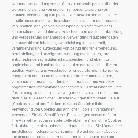
Tourismusgenossenschaft Gsiesertal - Welsberg - Taisten in
werbung, verwendung von profilen zur auswahl personalisierter
Südtirol
werbung, erstellung von profilen zur personalisierung von
St. Martin 10a
I-39030 Gsiesertal
inhalten, verwendung von profilen zur auswahl personalisierter
inhalte, messung der werbeleistung, messung der performance
von inhalten, analyse von zielgruppen durch statistiken oder
kombinationen von daten aus verschiedenen quellen, entwicklung
und verbesserung der angebote, verwendung reduzierter daten
zur auswahl von inhalten, gewährleistung der sicherheit,
verhinderung und aufdeckung von betrug und fehlerbehebung,
bereitstellung und anzeige von werbung und inhalten, ihre
Sei jederzeit informiert und up to date!
entscheidungen zum datenschutz speichern und übermitteln,
abgleichung und kombination von daten aus unterschiedlichen
quellen, verknüpfung verschiedener endgeräte, identifikation von
endgeräten anhand automatisch übermittelter informationen,
NEWSLETTER
verwendung genauer standortdaten, geräte anhand von aktiv
angeforderten informationen identifizieren. Es steht Ihnen frei, Ihre
Zustimmung zu erteilen, zu verweigern oder zu widerrufen, ohne
dass dies zu wesentlichen Einschränkungen führt. Wenn Sie auf
„Cookies akzeptieren" klicken, erklären Sie sich mit der
Verwendung von Cookies und ähnlichen Tools einverstanden.
Verwenden Sie die Schaltfläche „Einstellungen verwalten", um
Ihre Auswahl anzupassen oder „Alle ablehnen", um ohne Cookies
fortzufahren, die nicht unbedingt erforderlich sind. Sie können Ihre
Unterkünfte
Themen
Service
Einstellungen jederzeit ändern, indem Sie auf den Link „Cookie-
Hotel
Die Region
Anreise
Einstellungen" unten auf der Seite oder auf das Schildsymbol