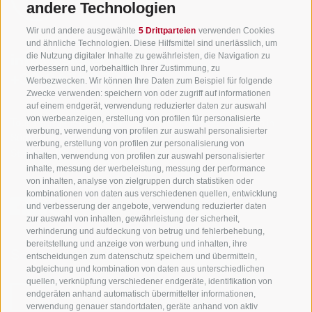
andere Technologien
Wir und andere ausgewählte
5 Drittparteien
verwenden Cookies
und ähnliche Technologien. Diese Hilfsmittel sind unerlässlich, um
die Nutzung digitaler Inhalte zu gewährleisten, die Navigation zu
info@gsieser-tal.com
verbessern und, vorbehaltlich Ihrer Zustimmung, zu
+39 0474 978 436
Werbezwecken. Wir können Ihre Daten zum Beispiel für folgende
Zwecke verwenden: speichern von oder zugriff auf informationen
auf einem endgerät, verwendung reduzierter daten zur auswahl
von werbeanzeigen, erstellung von profilen für personalisierte
Tourismusgenossenschaft Gsiesertal - Welsberg - Taisten in
werbung, verwendung von profilen zur auswahl personalisierter
Südtirol
werbung, erstellung von profilen zur personalisierung von
St. Martin 10a
I-39030 Gsiesertal
inhalten, verwendung von profilen zur auswahl personalisierter
inhalte, messung der werbeleistung, messung der performance
von inhalten, analyse von zielgruppen durch statistiken oder
kombinationen von daten aus verschiedenen quellen, entwicklung
und verbesserung der angebote, verwendung reduzierter daten
zur auswahl von inhalten, gewährleistung der sicherheit,
verhinderung und aufdeckung von betrug und fehlerbehebung,
bereitstellung und anzeige von werbung und inhalten, ihre
Sei jederzeit informiert und up to date!
entscheidungen zum datenschutz speichern und übermitteln,
abgleichung und kombination von daten aus unterschiedlichen
quellen, verknüpfung verschiedener endgeräte, identifikation von
endgeräten anhand automatisch übermittelter informationen,
NEWSLETTER
verwendung genauer standortdaten, geräte anhand von aktiv