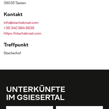
39035 Taisten
Kontakt
info@stachabroat.com
+39 340 984 8836
https://stachabroat.com
Treffpunkt
Stacherhof
UNTERKÜNFTE
IM GSIESERTAL