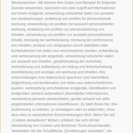
+39 0474 978 436
Werbezwecken. Wir können Ihre Daten zum Beispiel für folgende
Zwecke verwenden: speichern von oder zugriff auf informationen
auf einem endgerät, verwendung reduzierter daten zur auswahl
von werbeanzeigen, erstellung von profilen für personalisierte
Tourismusgenossenschaft Gsiesertal - Welsberg - Taisten in
werbung, verwendung von profilen zur auswahl personalisierter
Südtirol
werbung, erstellung von profilen zur personalisierung von
St. Martin 10a
I-39030 Gsiesertal
inhalten, verwendung von profilen zur auswahl personalisierter
inhalte, messung der werbeleistung, messung der performance
von inhalten, analyse von zielgruppen durch statistiken oder
kombinationen von daten aus verschiedenen quellen, entwicklung
und verbesserung der angebote, verwendung reduzierter daten
zur auswahl von inhalten, gewährleistung der sicherheit,
verhinderung und aufdeckung von betrug und fehlerbehebung,
bereitstellung und anzeige von werbung und inhalten, ihre
Sei jederzeit informiert und up to date!
entscheidungen zum datenschutz speichern und übermitteln,
abgleichung und kombination von daten aus unterschiedlichen
quellen, verknüpfung verschiedener endgeräte, identifikation von
endgeräten anhand automatisch übermittelter informationen,
NEWSLETTER
verwendung genauer standortdaten, geräte anhand von aktiv
angeforderten informationen identifizieren. Es steht Ihnen frei, Ihre
Zustimmung zu erteilen, zu verweigern oder zu widerrufen, ohne
dass dies zu wesentlichen Einschränkungen führt. Wenn Sie auf
„Cookies akzeptieren" klicken, erklären Sie sich mit der
Verwendung von Cookies und ähnlichen Tools einverstanden.
Verwenden Sie die Schaltfläche „Einstellungen verwalten", um