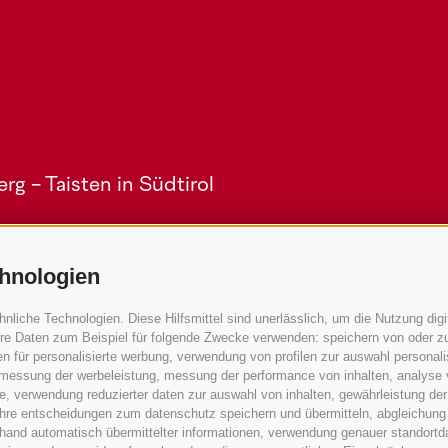
g - Taisten in Südtirol
hnologien
iche Technologien. Diese Hilfsmittel sind unerlässlich, um die Nutzung digit
re Daten zum Beispiel für folgende Zwecke verwenden: speichern von oder zu
n für personalisierte werbung, verwendung von profilen zur auswahl personalis
Service
e, messung der werbeleistung, messung der performance von inhalten, analyse
, verwendung reduzierter daten zur auswahl von inhalten, gewährleistung der
Anreise
 ihre entscheidungen zum datenschutz speichern und übermitteln, abgleichung
Mobility Center
nhand automatisch übermittelter informationen, verwendung genauer standortd