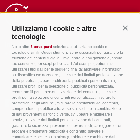
Utilizziamo i cookie e altre
Continu
tecnologie
info@gsieser-tal.com
Noi e altre
5 terze parti
selezionate utilizziamo cookie e
tecnologie simili. Questi strumenti sono essenziali per garantire la
+39 0474 978 436
fruizione dei contenuti digitali, migliorare la navigazione e, previo
tuo consenso, per scopi pubblicitari. Ad esempio, potremmo
utilizzare i tuoi dati per le seguenti finalità: archiviare informazioni
Soc. coop. turistica Val Casies-Monguelfo-Tesido in Alto Adige
su dispositivo e/o accedervi, utilizzare dati limitati per la selezione
S. Martino 10a
I-39030 Val Casies
della pubblicità, creare profili per la pubblicità personalizzata,
utilizzare profili per la selezione di pubblicità personalizzata,
creare profili per la personalizzazione dei contenuti, utilizzare
profili per la selezione di contenuti personalizzati, misurare le
prestazioni degli annunci, misurare le prestazioni dei contenuti,
comprendere il pubblico attraverso statistiche o la combinazione
di dati provenienti da fonti diverse, sviluppare e migliorare i
servizi, utilizzare dati limitati per la selezione dei contenuti,
Sempre informati e aggiornati!
garantire la sicurezza, prevenire e rilevare frodi, correggere errori,
erogare e presentare pubblicità e contenuto, salvare e
comunicare le scelte sulla privacy, abbinare e combinare dati