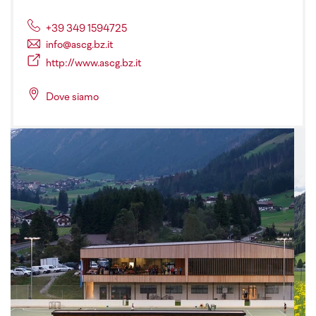
+39 349 1594725
info@ascg.bz.it
http://www.ascg.bz.it
Dove siamo