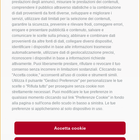
prestazioni degli annunci, misurare le prestazioni dei contenuti,
comprendere il pubblico attraverso statistiche o la combinazione
di dati provenienti da fonti diverse, sviluppare e migliorare i
servizi, utilizzare dati limitati per la selezione dei contenuti,
Sempre informati e aggiornati!
garantire la sicurezza, prevenire e rilevare frodi, correggere errori,
erogare e presentare pubblicità e contenuto, salvare e
comunicare le scelte sulla privacy, abbinare e combinare dati
provenienti da altre fonti di dati, collegare diversi dispositivi,
NEWSLETTER
identificare i dispositivi in base alle informazioni trasmesse
automaticamente, utilizzare dati di geolocalizzazione precisi,
riconoscere i dispositivi in base a informazioni richieste
attivamente. Puoi liberamente prestare, rifiutare o revocare il tuo
consenso senza incorrere in limitazioni sostanziali. Cliccando su
"Accetta cookie," acconsenti all'uso di cookie e strumenti simili.
Utilizza il pulsante "Gestisci Preferenze" per personalizzare le tue
scelte o "Rifiuta tutto" per proseguire senza cookie non
strettamente necessari. Puoi modificare le tue preferenze in
Alloggi
Temi
Service
qualsiasi momento cliccando sul link "Preferenze Cookie" in fondo
Hotel
La Regione
Arrivo
alla pagina o sull'icona dello scudo in basso a sinistra. Le tue
Garni/B&B
Attività
Mobility Center
preferenze si applicheranno al solo dispositivo in uso.
Residence/Appartamento
Hot Spots
GuestPass
Agriturismo
Good to know
Accetta cookie